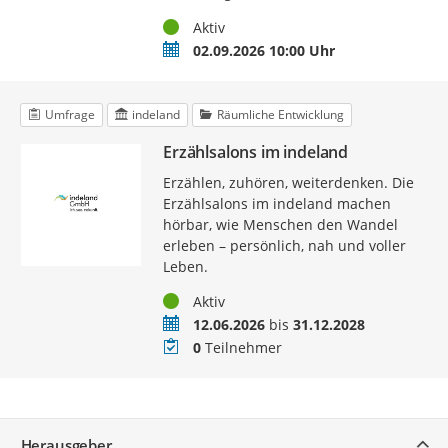
Status
Aktiv
Termin
02.09.2026 10:00 Uhr
Umfrage
indeland
Räumliche Entwicklung
Erzählsalons im indeland
Erzählen, zuhören, weiterdenken. Die
Erzählsalons im indeland machen
hörbar, wie Menschen den Wandel
erleben – persönlich, nah und voller
Leben.
Status
Aktiv
Zeitraum
12.06.2026
bis
31.12.2028
Teilnehmer
0
Teilnehmer
Service
Herausgeber