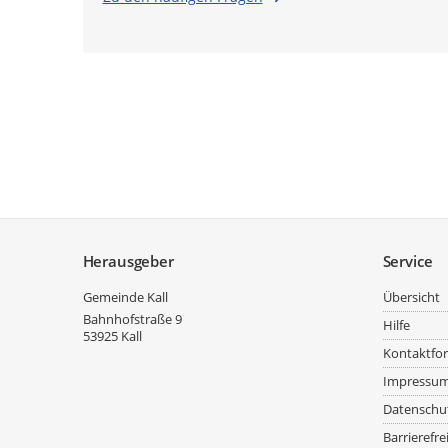
Service
Herausgeber
Service
Gemeinde Kall
Übersicht
Bahnhofstraße 9
Hilfe
53925
Kall
Kontaktfo
Impressu
Datenschu
Barrierefre