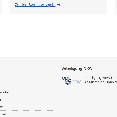
Zu den Benutzerregeln
Beteiligung NRW
Beteiligung NRW ist 
Angebot von
Open.
rmular
m
tz
iheit