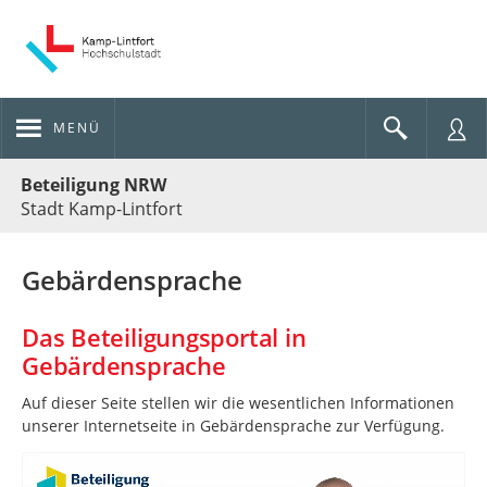
MENÜ
Portalnavigation
Beteiligung NRW
Stadt Kamp-Lintfort
Gebärdensprache
Das Beteiligungsportal in
Gebärdensprache
Auf dieser Seite stellen wir die we­sent­lichen In­for­ma­tionen
unserer In­ter­netseite in Ge­bär­den­sprache zur Ver­fügung.