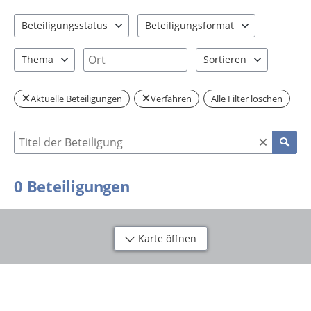
Beteiligungsstatus
Beteiligungsformat
0 Einträge verfügbar. Benutzen Sie "Pfeiltaste oben" und "Pfeil
1 Einträge verfügbar. Benutzen Sie "P
Ort
Thema
Sortieren
0 Einträge verfügbar. Benutzen Sie "Pfeiltaste oben" und "Pfeil
2 Einträge verfügbar. Be
Aktuelle Beteiligungen
Verfahren
Alle Filter löschen
Suche nach Beteiligung
0
Beteiligungen
Karte öffnen