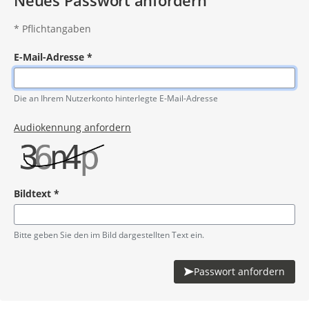
Neues Passwort anfordern
*
Pflichtangaben
E-Mail-Adresse
*
Pflichtangabe
Die an Ihrem Nutzerkonto hinterlegte E-Mail-Adresse
Audiokennung anfordern
Bildtext
*
Pflichtangabe
Bitte geben Sie den im Bild dargestellten Text ein.
Passwort anfordern