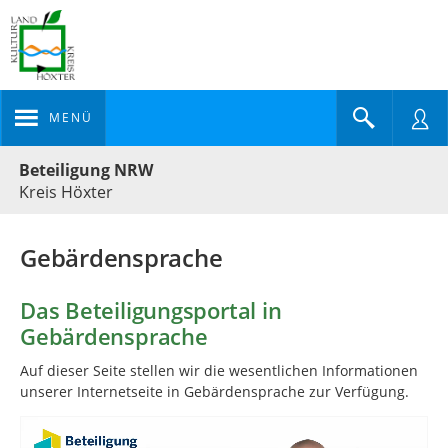
MENÜ
Portalnavigation
Beteiligung NRW
Kreis Höxter
Gebärdensprache
Das Beteiligungsportal in
Gebärdensprache
Auf dieser Seite stellen wir die we­sent­lichen In­for­ma­tionen
unserer In­ter­netseite in Ge­bär­den­sprache zur Ver­fügung.