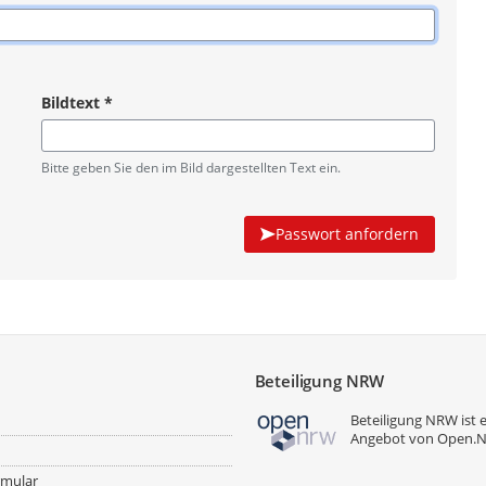
Bildtext
*
Pflichtangabe
Bitte geben Sie den im Bild dargestellten Text ein.
Passwort anfordern
Beteiligung NRW
Beteiligung NRW ist 
Angebot von
Open.
rmular