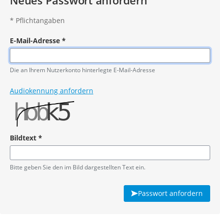
Neues Passwort anfordern
*
Pflichtangaben
E-Mail-Adresse
*
Pflichtangabe
Die an Ihrem Nutzerkonto hinterlegte E-Mail-Adresse
Audiokennung anfordern
Bildtext
*
Pflichtangabe
Bitte geben Sie den im Bild dargestellten Text ein.
Passwort anfordern