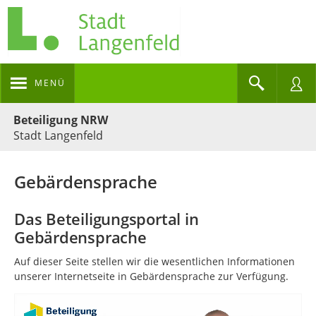
MENÜ
Portalnavigation
Beteiligung NRW
Stadt Langenfeld
Gebärdensprache
Das Beteiligungsportal in
Gebärdensprache
Auf dieser Seite stellen wir die we­sent­lichen In­for­ma­tionen
unserer In­ter­netseite in Ge­bär­den­sprache zur Ver­fügung.