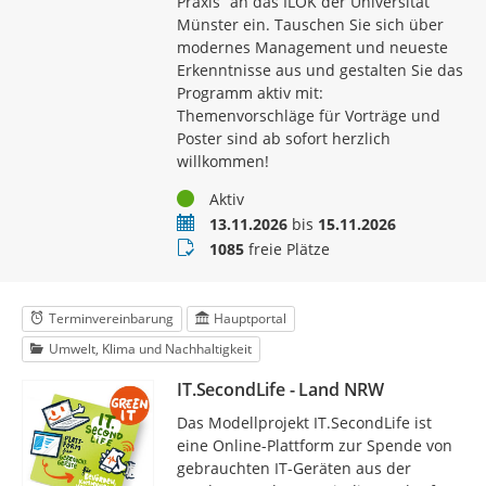
Praxis“ an das ILÖK der Universität
Münster ein. Tauschen Sie sich über
modernes Management und neueste
Erkenntnisse aus und gestalten Sie das
Programm aktiv mit:
Themenvorschläge für Vorträge und
Poster sind ab sofort herzlich
willkommen!
Status
Aktiv
Termin
13.11.2026
bis
15.11.2026
Buchungsstatus
1085
freie Plätze
Terminvereinbarung
Hauptportal
Umwelt, Klima und Nachhaltigkeit
IT.SecondLife - Land NRW
Das Modellprojekt IT.SecondLife ist
eine Online-Plattform zur Spende von
gebrauchten IT-Geräten aus der