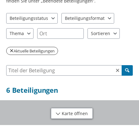
finden Sie unter „Beendete Beteiligungen“.
Beteiligungsstatus
Beteiligungsformat
2 Einträge verfügbar. Benutzen Sie "Pfeiltaste oben" und "Pfeil
1 Einträge verfügbar. Benutzen Sie "P
Ort
Thema
Sortieren
3 Einträge verfügbar. Benutzen Sie "Pfeiltaste oben" und "Pfeil
2 Einträge verfügbar. Be
Aktuelle Beteiligungen
Suche nach Beteiligung
6
Beteiligungen
Karte öffnen