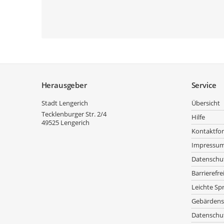
Service
Herausgeber
Service
Stadt Lengerich
Übersicht
Tecklenburger Str. 2/4
Hilfe
49525
Lengerich
Kontaktfo
Impressu
Datenschu
Barrierefre
Leichte Sp
Gebärdens
Datenschut