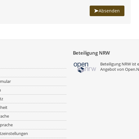
Absenden
Beteiligung NRW
Beteiligung NRW ist 
Angebot von
Open.
rmular
m
tz
iheit
rache
prache
zeinstellungen