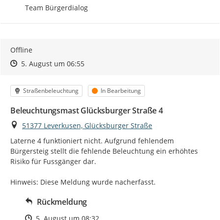
Team Bürgerdialog
Offline
Zeitpunkt des Erstellens
Zeitpunkt des Erstellens
Zur Äußerung
5. August um 06:55
Kategorie
Status
Straßenbeleuchtung
In Bearbeitung
Beleuchtungsmast Glücksburger Straße 4
Ort
51377 Leverkusen, Glücksburger Straße
Laterne 4 funktioniert nicht. Aufgrund fehlendem 
Bürgersteig stellt die fehlende Beleuchtung ein erhöhtes 
Risiko für Fussgänger dar.

Hinweis: Diese Meldung wurde nacherfasst.
Rückmeldung
Zeitpunkt des Erstellens
5. August um 08:32