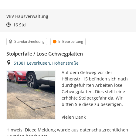
VBV Hausverwaltung
Zeitpunkt des Erstellens
Zeitpunkt des Erstellens
Zur Äußerung
16 Std
Kategorie
Status
Standardmeldung
In Bearbeitung
Stolperfalle / Lose Gehwegplatten
Ort
51381 Leverkusen, Höhenstraße
Auf dem Gehweg vor der 
Höhenstr. 15 befinden sich nach 
durchgeführten Arbeiten lose 
Gehwegplatten. Dies stellt eine 
erhöhte Stolpergefahr da. Wir 
bitten Sie diese zu beseitigen.

Vielen Dank

Hinweis: Dieee Meldung wurde aus datenschutzrechtlichen 