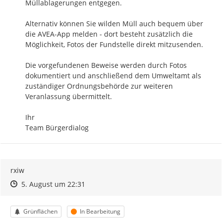
Müllablagerungen entgegen. 

Alternativ können Sie wilden Müll auch bequem über 
die AVEA-App melden - dort besteht zusätzlich die 
Möglichkeit, Fotos der Fundstelle direkt mitzusenden.

Die vorgefundenen Beweise werden durch Fotos 
dokumentiert und anschließend dem Umweltamt als 
zuständiger Ordnungsbehörde zur weiteren 
Veranlassung übermittelt.

Ihr

Team Bürgerdialog
rxiw
Zeitpunkt des Erstellens
Zeitpunkt des Erstellens
Zur Äußerung
5. August um 22:31
Kategorie
Status
Grünflächen
In Bearbeitung