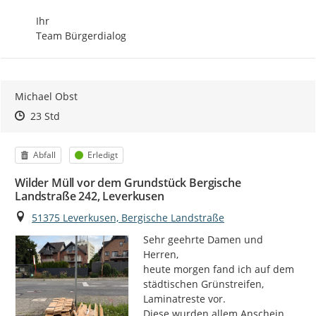
Ihr

Team Bürgerdialog
Michael Obst
Zeitpunkt des Erstellens
Zeitpunkt des Erstellens
Zur Äußerung
23 Std
Kategorie
Status
Abfall
Erledigt
Wilder Müll vor dem Grundstück Bergische
Landstraße 242, Leverkusen
Ort
51375 Leverkusen, Bergische Landstraße
Sehr geehrte Damen und 
Herren,

heute morgen fand ich auf dem 
städtischen Grünstreifen, 
Laminatreste vor.

Diese wurden allem Anschein 