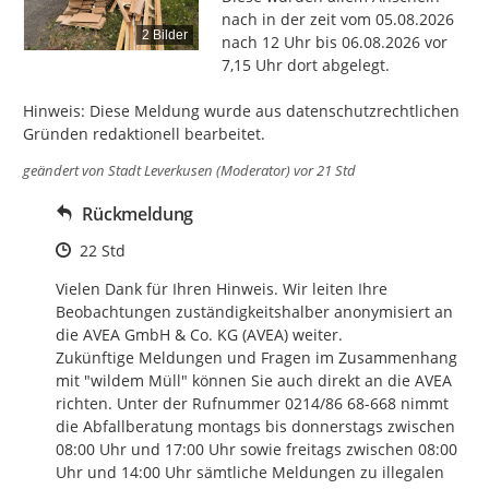
nach in der zeit vom 05.08.2026 
2 Bilder
nach 12 Uhr bis 06.08.2026 vor 
7,15 Uhr dort abgelegt.

Hinweis: Diese Meldung wurde aus datenschutzrechtlichen 
Gründen redaktionell bearbeitet.
geändert von
Stadt Leverkusen (Moderator)
vor 21 Std
Rückmeldung
Zeitpunkt des Erstellens
22 Std
Vielen Dank für Ihren Hinweis. Wir leiten Ihre 
Beobachtungen zuständigkeitshalber anonymisiert an 
die AVEA GmbH & Co. KG (AVEA) weiter. 

Zukünftige Meldungen und Fragen im Zusammenhang 
mit "wildem Müll" können Sie auch direkt an die AVEA 
richten. Unter der Rufnummer 0214/86 68-668 nimmt 
die Abfallberatung montags bis donnerstags zwischen 
08:00 Uhr und 17:00 Uhr sowie freitags zwischen 08:00 
Uhr und 14:00 Uhr sämtliche Meldungen zu illegalen 