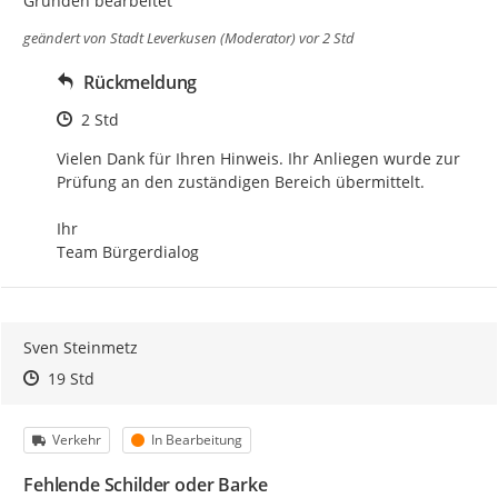
Gründen bearbeitet
geändert von
Stadt Leverkusen (Moderator)
vor 2 Std
Rückmeldung
Zeitpunkt des Erstellens
2 Std
Vielen Dank für Ihren Hinweis. Ihr Anliegen wurde zur 
Prüfung an den zuständigen Bereich übermittelt.

Ihr

Team Bürgerdialog
Sven Steinmetz
Zeitpunkt des Erstellens
Zeitpunkt des Erstellens
Zur Äußerung
19 Std
Kategorie
Status
Verkehr
In Bearbeitung
Fehlende Schilder oder Barke