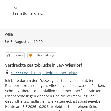
Ihr

Team Bürgerdialog
Offline
Zeitpunkt des Erstellens
Zeitpunkt des Erstellens
Zur Äußerung
5. August um 19:20
Kategorie
Status
Straßen
In Bearbeitung
Verdreckte Realtobrücke in Lev- Wiesdorf
Ort
51373 Leverkusen, Friedrich-Ebert-Platz
Ich bitte darum den Fussweg der total verschmutzten 
Realtobrücke zu reinigen. Alles ist voller schwarzen Flecken, 
Schmutz überall, die Abfallkörbe immer überfüllt. Stinkende 
Essensreste liegen daneben und die Vermehrung von 
Gesundheitsschädlingen wie Ratten ect. ist somit gegeben. 
Heute am 5.8.2026 10:20 Uhr klebte ich mit einem Schuh  