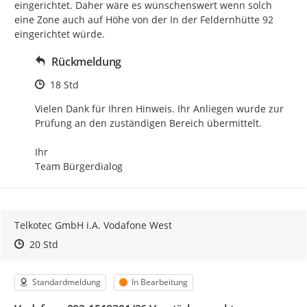
eingerichtet. Daher wäre es wünschenswert wenn solch 
eine Zone auch auf Höhe von der In der Feldernhütte 92 
eingerichtet würde.
Rückmeldung
Zeitpunkt des Erstellens
18 Std
Vielen Dank für Ihren Hinweis. Ihr Anliegen wurde zur 
Prüfung an den zuständigen Bereich übermittelt.

Ihr

Team Bürgerdialog
Telkotec GmbH i.A. Vodafone West
Zeitpunkt des Erstellens
Zeitpunkt des Erstellens
Zur Äußerung
20 Std
Kategorie
Status
Standardmeldung
In Bearbeitung