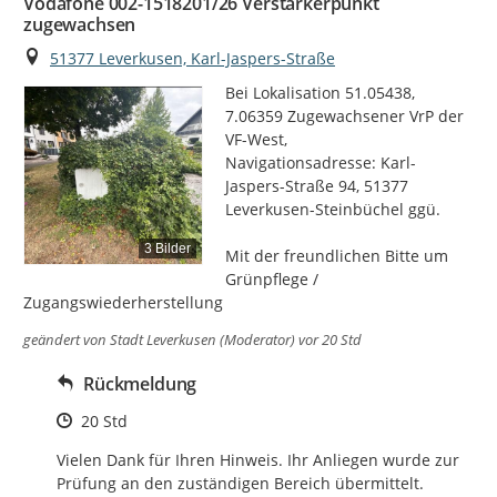
Vodafone 002-1518201/26 Verstärkerpunkt
zugewachsen
Ort
51377 Leverkusen, Karl-Jaspers-Straße
Bei Lokalisation 51.05438, 
7.06359 Zugewachsener VrP der 
VF-West,

Navigationsadresse: Karl-
Jaspers-Straße 94, 51377 
Leverkusen-Steinbüchel ggü.

3 Bilder
Mit der freundlichen Bitte um  
Grünpflege / 
Zugangswiederherstellung
geändert von
Stadt Leverkusen (Moderator)
vor 20 Std
Rückmeldung
Zeitpunkt des Erstellens
20 Std
Vielen Dank für Ihren Hinweis. Ihr Anliegen wurde zur 
Prüfung an den zuständigen Bereich übermittelt.
