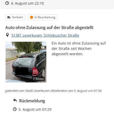
Zeitpunkt des Erstellens
Zeitpunkt des Erstellens
Zur Äußerung
4. August um 22:10
Kategorie
Status
Verkehr
In Bearbeitung
Auto ohne Zulassung auf der Straße abgestellt
Ort
51381 Leverkusen, Schlebuscher Straße
Ein Auto ist ohne Zulassung auf 
der Straße seit Wochen 
abgestellt worden.
2 Bilder
geändert von
Stadt Leverkusen (Moderator)
am 5. August um 07:34
Rückmeldung
Zeitpunkt des Erstellens
5. August um 07:29