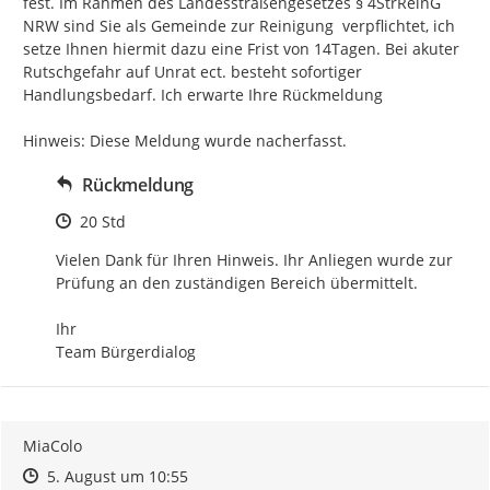
fest. Im Rahmen des Landesstraßengesetzes § 4StrReinG 
NRW sind Sie als Gemeinde zur Reinigung  verpflichtet, ich 
setze Ihnen hiermit dazu eine Frist von 14Tagen. Bei akuter 
Rutschgefahr auf Unrat ect. besteht sofortiger 
Handlungsbedarf. Ich erwarte Ihre Rückmeldung

Hinweis: Diese Meldung wurde nacherfasst.
Rückmeldung
Zeitpunkt des Erstellens
20 Std
Vielen Dank für Ihren Hinweis. Ihr Anliegen wurde zur 
Prüfung an den zuständigen Bereich übermittelt.

Ihr

Team Bürgerdialog
MiaColo
Zeitpunkt des Erstellens
Zeitpunkt des Erstellens
Zur Äußerung
5. August um 10:55