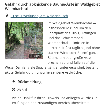
Gefahr durch abknickende Bäume/Äste im Waldgebiet
Wiembachtal
Ort
51381 Leverkusen, Am Weidenbusch
Im Waldgebiet Wiembachtal — 
insbesondere rund um den 
Sportplatz des TuS Quittungen 
und das Schwimmbad 
Wiembachtal — knicken in 
letzter Zeit fast täglich (und ohne 
starken Wind oder Sturm) ganze 
3 Bilder
Bäume um oder große Äste 
brechen ab und fallen auf die 
Wege. Da hier viele Spaziergänger unterwegs sind, besteht 
akute Gefahr durch unvorhersehbare Astbrüche.
Rückmeldung
Zeitpunkt des Erstellens
23 Std
Vielen Dank für Ihren Hinweis. Ihr Anliegen wurde zur 
Prüfung an den zuständigen Bereich übermittelt.
