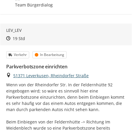
Team Bürgerdialog
LEV_LEV
Zeitpunkt des Erstellens
Zeitpunkt des Erstellens
Zur Äußerung
19 Std
Kategorie
Status
Verkehr
In Bearbeitung
Parkverbotszone einrichten
Ort
51371 Leverkusen, Rheindorfer Straße
Wenn von der Rheindorfer Str. In der Feldernhütte 92 
eingebogen wird; so wäre es sinnvoll hier eine 
Parkverbotszone einzurichten, denn beim Einbiegen kommt 
es sehr häufig vor das einem Autos entgegen kommen, die 
man durch parkenden Autos nicht sehen kann.

Beim Einbiegen von der Feldernhütte -> Richtung Im 
Weidenblech wurde so eine Parkverbotszone bereits 