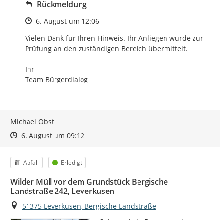
Rückmeldung
Zeitpunkt des Erstellens
6. August um 12:06
Vielen Dank für Ihren Hinweis. Ihr Anliegen wurde zur 
Prüfung an den zuständigen Bereich übermittelt.

Ihr

Team Bürgerdialog
Michael Obst
Zeitpunkt des Erstellens
Zeitpunkt des Erstellens
Zur Äußerung
6. August um 09:12
Kategorie
Status
Abfall
Erledigt
Wilder Müll vor dem Grundstück Bergische
Landstraße 242, Leverkusen
Ort
51375 Leverkusen, Bergische Landstraße