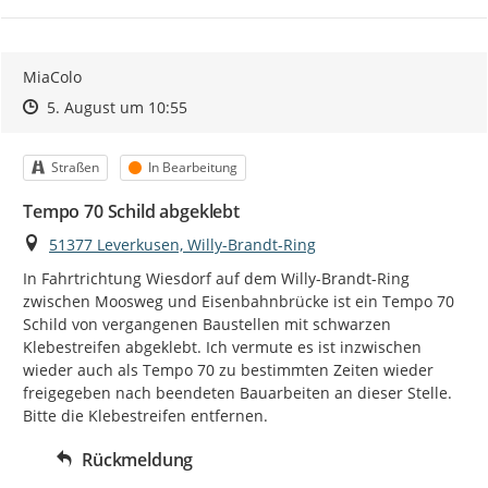
MiaColo
Zeitpunkt des Erstellens
Zeitpunkt des Erstellens
Zur Äußerung
5. August um 10:55
Kategorie
Status
Straßen
In Bearbeitung
Tempo 70 Schild abgeklebt
Ort
51377 Leverkusen, Willy-Brandt-Ring
In Fahrtrichtung Wiesdorf auf dem Willy-Brandt-Ring 
zwischen Moosweg und Eisenbahnbrücke ist ein Tempo 70 
Schild von vergangenen Baustellen mit schwarzen 
Klebestreifen abgeklebt. Ich vermute es ist inzwischen 
wieder auch als Tempo 70 zu bestimmten Zeiten wieder 
freigegeben nach beendeten Bauarbeiten an dieser Stelle. 
Bitte die Klebestreifen entfernen.
Rückmeldung