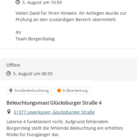
Zeitpunkt des Erstellens
5. August um 10:59
Vielen Dank für Ihren Hinweis. Ihr Anliegen wurde zur 
Prüfung an den zuständigen Bereich übermittelt.

Ihr

Team Bürgerdialog
Offline
Zeitpunkt des Erstellens
Zeitpunkt des Erstellens
Zur Äußerung
5. August um 06:55
Kategorie
Status
Straßenbeleuchtung
In Bearbeitung
Beleuchtungsmast Glücksburger Straße 4
Ort
51377 Leverkusen, Glücksburger Straße
Laterne 4 funktioniert nicht. Aufgrund fehlendem 
Bürgersteig stellt die fehlende Beleuchtung ein erhöhtes 
Risiko für Fussgänger dar.
