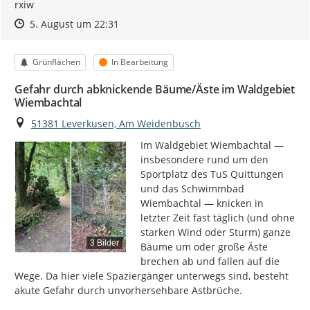
rxiw
Zeitpunkt des Erstellens
Zeitpunkt des Erstellens
Zur Äußerung
5. August um 22:31
Kategorie
Status
Grünflächen
In Bearbeitung
Gefahr durch abknickende Bäume/Äste im Waldgebiet
Wiembachtal
Ort
51381 Leverkusen, Am Weidenbusch
Im Waldgebiet Wiembachtal — 
insbesondere rund um den 
Sportplatz des TuS Quittungen 
und das Schwimmbad 
Wiembachtal — knicken in 
letzter Zeit fast täglich (und ohne 
starken Wind oder Sturm) ganze 
3 Bilder
Bäume um oder große Äste 
brechen ab und fallen auf die 
Wege. Da hier viele Spaziergänger unterwegs sind, besteht 
akute Gefahr durch unvorhersehbare Astbrüche.