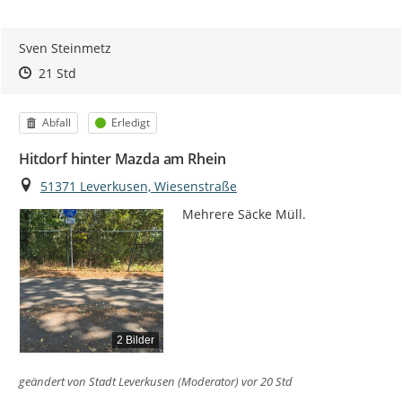
Sven Steinmetz
Zeitpunkt des Erstellens
Zeitpunkt des Erstellens
Zur Äußerung
21 Std
Kategorie
Status
Abfall
Erledigt
Hitdorf hinter Mazda am Rhein
Ort
51371 Leverkusen, Wiesenstraße
Mehrere Säcke Müll.
2 Bilder
geändert von
Stadt Leverkusen (Moderator)
vor 20 Std