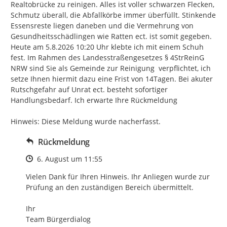
Realtobrücke zu reinigen. Alles ist voller schwarzen Flecken, 
Schmutz überall, die Abfallkörbe immer überfüllt. Stinkende 
Essensreste liegen daneben und die Vermehrung von 
Gesundheitsschädlingen wie Ratten ect. ist somit gegeben. 
Heute am 5.8.2026 10:20 Uhr klebte ich mit einem Schuh  
fest. Im Rahmen des Landesstraßengesetzes § 4StrReinG 
NRW sind Sie als Gemeinde zur Reinigung  verpflichtet, ich 
setze Ihnen hiermit dazu eine Frist von 14Tagen. Bei akuter 
Rutschgefahr auf Unrat ect. besteht sofortiger 
Handlungsbedarf. Ich erwarte Ihre Rückmeldung

Hinweis: Diese Meldung wurde nacherfasst.
Rückmeldung
Zeitpunkt des Erstellens
6. August um 11:55
Vielen Dank für Ihren Hinweis. Ihr Anliegen wurde zur 
Prüfung an den zuständigen Bereich übermittelt.

Ihr

Team Bürgerdialog