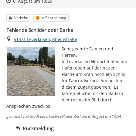
Zeitpunkt des Erstellens
Zeitpunkt des Erstellens
Zur Äußerung
6. August um 13:29
Kategorie
Status
Verkehr
In Bearbeitung
Fehlende Schilder oder Barke
Ort
51371 Leverkusen, Rheinstraße
Sehr geehrte Damen und 
Herren,

In Leverkusen Hitdorf fehlen am 
Hafen oben auf der neuen 
Fläche am Kran noch ein Schild 
für Fahrradverbot. Am besten 
diesem Zugang sperren.  Es 
fahren etliche mit den Rädern 
hier rechts im Bild durch. 
Ansprechen zwecklos
geändert von
Stadt Leverkusen (Moderator)
am 6. August um 13:54
Rückmeldung