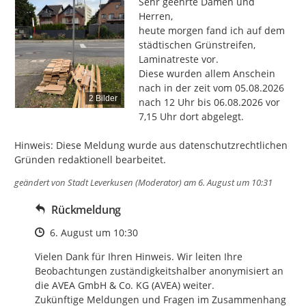
Sehr geehrte Damen und 
Herren,

heute morgen fand ich auf dem 
städtischen Grünstreifen, 
Laminatreste vor.

Diese wurden allem Anschein 
nach in der zeit vom 05.08.2026 
2 Bilder
nach 12 Uhr bis 06.08.2026 vor 
7,15 Uhr dort abgelegt.

Hinweis: Diese Meldung wurde aus datenschutzrechtlichen 
Gründen redaktionell bearbeitet.
geändert von
Stadt Leverkusen (Moderator)
am 6. August um 10:31
Rückmeldung
Zeitpunkt des Erstellens
6. August um 10:30
Vielen Dank für Ihren Hinweis. Wir leiten Ihre 
Beobachtungen zuständigkeitshalber anonymisiert an 
die AVEA GmbH & Co. KG (AVEA) weiter. 

Zukünftige Meldungen und Fragen im Zusammenhang 