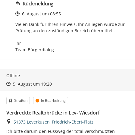
Rückmeldung
Zeitpunkt des Erstellens
6. August um 08:55
Vielen Dank für Ihren Hinweis. Ihr Anliegen wurde zur 
Prüfung an den zuständigen Bereich übermittelt.

Ihr

Team Bürgerdialog
Offline
Zeitpunkt des Erstellens
Zeitpunkt des Erstellens
Zur Äußerung
5. August um 19:20
Kategorie
Status
Straßen
In Bearbeitung
Verdreckte Realtobrücke in Lev- Wiesdorf
Ort
51373 Leverkusen, Friedrich-Ebert-Platz
Ich bitte darum den Fussweg der total verschmutzten 