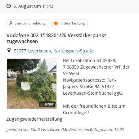
Zeitpunkt des Erstellens
Zeitpunkt des Erstellens
Zur Äußerung
6. August um 11:43
Kategorie
Status
Standardmeldung
In Bearbeitung
Vodafone 002-1518201/26 Verstärkerpunkt
zugewachsen
Ort
51377 Leverkusen, Karl-Jaspers-Straße
Bei Lokalisation 51.05438, 
7.06359 Zugewachsener VrP der 
VF-West,

Navigationsadresse: Karl-
Jaspers-Straße 94, 51377 
Leverkusen-Steinbüchel ggü.

3 Bilder
Mit der freundlichen Bitte um  
Grünpflege / 
Zugangswiederherstellung
geändert von
Stadt Leverkusen (Moderator)
am 6. August um 12:05