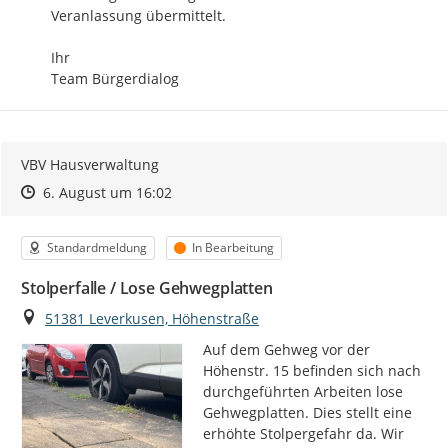
Veranlassung übermittelt.

Ihr

Team Bürgerdialog
VBV Hausverwaltung
Zeitpunkt des Erstellens
Zeitpunkt des Erstellens
Zur Äußerung
6. August um 16:02
Kategorie
Status
Standardmeldung
In Bearbeitung
Stolperfalle / Lose Gehwegplatten
Ort
51381 Leverkusen, Höhenstraße
Auf dem Gehweg vor der 
Höhenstr. 15 befinden sich nach 
durchgeführten Arbeiten lose 
Gehwegplatten. Dies stellt eine 
erhöhte Stolpergefahr da. Wir 