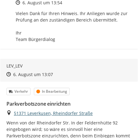
Zeitpunkt des Erstellens
6. August um 13:54
Vielen Dank für Ihren Hinweis. Ihr Anliegen wurde zur 
Prüfung an den zuständigen Bereich übermittelt.

Ihr

Team Bürgerdialog
LEV_LEV
Zeitpunkt des Erstellens
Zeitpunkt des Erstellens
Zur Äußerung
6. August um 13:07
Kategorie
Status
Verkehr
In Bearbeitung
Parkverbotszone einrichten
Ort
51371 Leverkusen, Rheindorfer Straße
Wenn von der Rheindorfer Str. In der Feldernhütte 92 
eingebogen wird; so wäre es sinnvoll hier eine 
Parkverbotszone einzurichten, denn beim Einbiegen kommt 