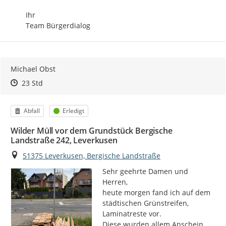
Ihr

Team Bürgerdialog
Michael Obst
Zeitpunkt des Erstellens
Zeitpunkt des Erstellens
Zur Äußerung
23 Std
Kategorie
Status
Abfall
Erledigt
Wilder Müll vor dem Grundstück Bergische
Landstraße 242, Leverkusen
Ort
51375 Leverkusen, Bergische Landstraße
Sehr geehrte Damen und 
Herren,

heute morgen fand ich auf dem 
städtischen Grünstreifen, 
Laminatreste vor.

Diese wurden allem Anschein 