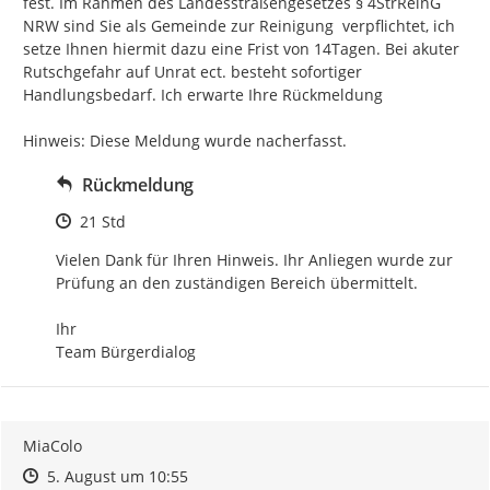
fest. Im Rahmen des Landesstraßengesetzes § 4StrReinG 
NRW sind Sie als Gemeinde zur Reinigung  verpflichtet, ich 
setze Ihnen hiermit dazu eine Frist von 14Tagen. Bei akuter 
Rutschgefahr auf Unrat ect. besteht sofortiger 
Handlungsbedarf. Ich erwarte Ihre Rückmeldung

Hinweis: Diese Meldung wurde nacherfasst.
Rückmeldung
Zeitpunkt des Erstellens
21 Std
Vielen Dank für Ihren Hinweis. Ihr Anliegen wurde zur 
Prüfung an den zuständigen Bereich übermittelt.

Ihr

Team Bürgerdialog
MiaColo
Zeitpunkt des Erstellens
Zeitpunkt des Erstellens
Zur Äußerung
5. August um 10:55