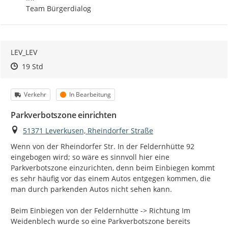
Team Bürgerdialog
LEV_LEV
Zeitpunkt des Erstellens
Zeitpunkt des Erstellens
Zur Äußerung
19 Std
Kategorie
Status
Verkehr
In Bearbeitung
Parkverbotszone einrichten
Ort
51371 Leverkusen, Rheindorfer Straße
Wenn von der Rheindorfer Str. In der Feldernhütte 92 
eingebogen wird; so wäre es sinnvoll hier eine 
Parkverbotszone einzurichten, denn beim Einbiegen kommt 
es sehr häufig vor das einem Autos entgegen kommen, die 
man durch parkenden Autos nicht sehen kann.

Beim Einbiegen von der Feldernhütte -> Richtung Im 
Weidenblech wurde so eine Parkverbotszone bereits 