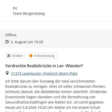
Ihr

Team Bürgerdialog
Offline
Zeitpunkt des Erstellens
Zeitpunkt des Erstellens
Zur Äußerung
5. August um 19:20
Kategorie
Status
Straßen
In Bearbeitung
Verdreckte Realtobrücke in Lev- Wiesdorf
Ort
51373 Leverkusen, Friedrich-Ebert-Platz
Ich bitte darum den Fussweg der total verschmutzten 
Realtobrücke zu reinigen. Alles ist voller schwarzen Flecken, 
Schmutz überall, die Abfallkörbe immer überfüllt. Stinkende 
Essensreste liegen daneben und die Vermehrung von 
Gesundheitsschädlingen wie Ratten ect. ist somit gegeben. 
Heute am 5.8.2026 10:20 Uhr klebte ich mit einem Schuh  