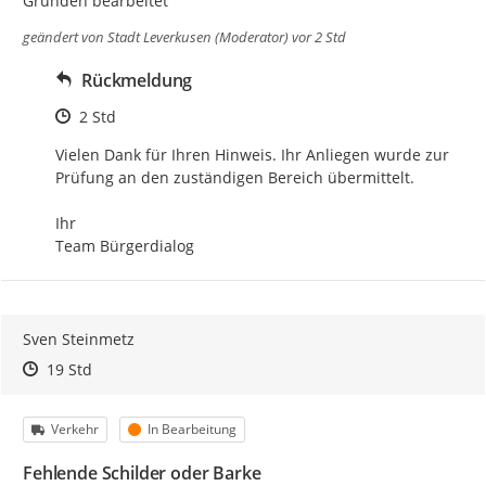
Gründen bearbeitet
geändert von
Stadt Leverkusen (Moderator)
vor 2 Std
Rückmeldung
Zeitpunkt des Erstellens
2 Std
Vielen Dank für Ihren Hinweis. Ihr Anliegen wurde zur 
Prüfung an den zuständigen Bereich übermittelt.

Ihr

Team Bürgerdialog
Sven Steinmetz
Zeitpunkt des Erstellens
Zeitpunkt des Erstellens
Zur Äußerung
19 Std
Kategorie
Status
Verkehr
In Bearbeitung
Fehlende Schilder oder Barke