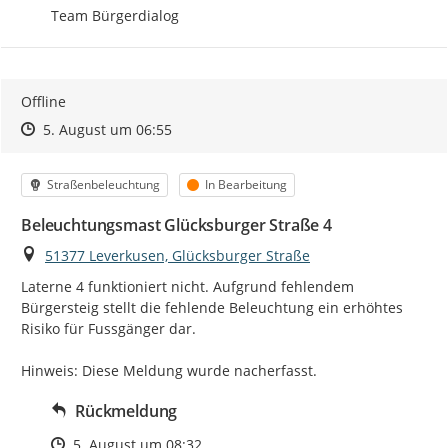
Team Bürgerdialog
Offline
Zeitpunkt des Erstellens
Zeitpunkt des Erstellens
Zur Äußerung
5. August um 06:55
Kategorie
Status
Straßenbeleuchtung
In Bearbeitung
Beleuchtungsmast Glücksburger Straße 4
Ort
51377 Leverkusen, Glücksburger Straße
Laterne 4 funktioniert nicht. Aufgrund fehlendem 
Bürgersteig stellt die fehlende Beleuchtung ein erhöhtes 
Risiko für Fussgänger dar.

Hinweis: Diese Meldung wurde nacherfasst.
Rückmeldung
Zeitpunkt des Erstellens
5. August um 08:32