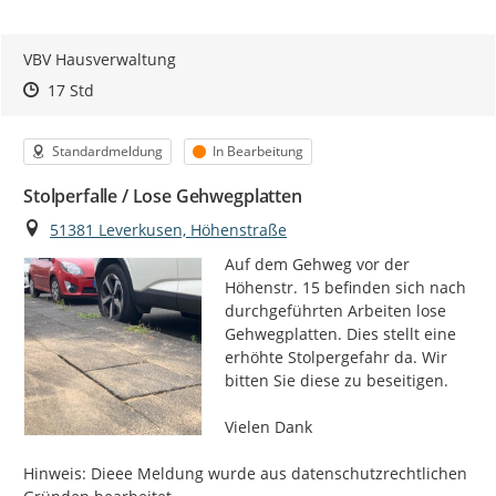
VBV Hausverwaltung
Zeitpunkt des Erstellens
Zeitpunkt des Erstellens
Zur Äußerung
17 Std
Kategorie
Status
Standardmeldung
In Bearbeitung
Stolperfalle / Lose Gehwegplatten
Ort
51381 Leverkusen, Höhenstraße
Auf dem Gehweg vor der 
Höhenstr. 15 befinden sich nach 
durchgeführten Arbeiten lose 
Gehwegplatten. Dies stellt eine 
erhöhte Stolpergefahr da. Wir 
bitten Sie diese zu beseitigen.

Vielen Dank

Hinweis: Dieee Meldung wurde aus datenschutzrechtlichen 