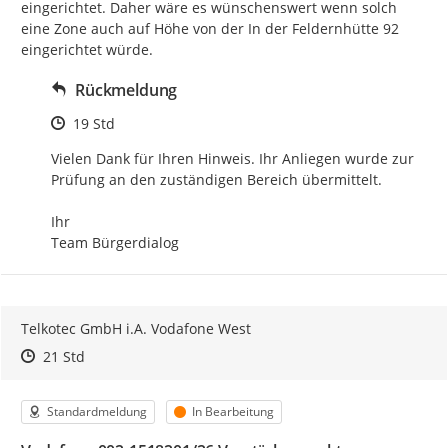
eingerichtet. Daher wäre es wünschenswert wenn solch 
eine Zone auch auf Höhe von der In der Feldernhütte 92 
eingerichtet würde.
Rückmeldung
Zeitpunkt des Erstellens
19 Std
Vielen Dank für Ihren Hinweis. Ihr Anliegen wurde zur 
Prüfung an den zuständigen Bereich übermittelt.

Ihr

Team Bürgerdialog
Telkotec GmbH i.A. Vodafone West
Zeitpunkt des Erstellens
Zeitpunkt des Erstellens
Zur Äußerung
21 Std
Kategorie
Status
Standardmeldung
In Bearbeitung