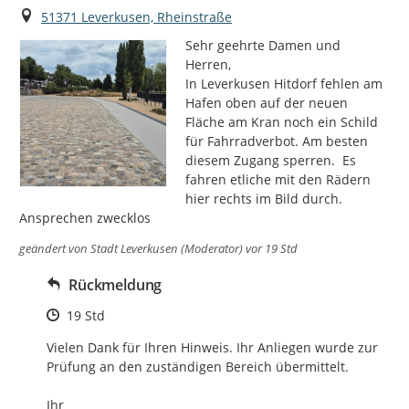
Ort
51371 Leverkusen, Rheinstraße
Sehr geehrte Damen und 
Herren,

In Leverkusen Hitdorf fehlen am 
Hafen oben auf der neuen 
Fläche am Kran noch ein Schild 
für Fahrradverbot. Am besten 
diesem Zugang sperren.  Es 
fahren etliche mit den Rädern 
hier rechts im Bild durch. 
Ansprechen zwecklos
geändert von
Stadt Leverkusen (Moderator)
vor 19 Std
Rückmeldung
Zeitpunkt des Erstellens
19 Std
Vielen Dank für Ihren Hinweis. Ihr Anliegen wurde zur 
Prüfung an den zuständigen Bereich übermittelt.

Ihr
