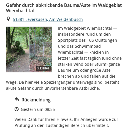
Gefahr durch abknickende Bäume/Äste im Waldgebiet
Wiembachtal
Ort
51381 Leverkusen, Am Weidenbusch
Im Waldgebiet Wiembachtal — 
insbesondere rund um den 
Sportplatz des TuS Quittungen 
und das Schwimmbad 
Wiembachtal — knicken in 
letzter Zeit fast täglich (und ohne 
starken Wind oder Sturm) ganze 
3 Bilder
Bäume um oder große Äste 
brechen ab und fallen auf die 
Wege. Da hier viele Spaziergänger unterwegs sind, besteht 
akute Gefahr durch unvorhersehbare Astbrüche.
Rückmeldung
Zeitpunkt des Erstellens
Gestern um 08:55
Vielen Dank für Ihren Hinweis. Ihr Anliegen wurde zur 
Prüfung an den zuständigen Bereich übermittelt.
