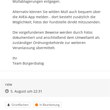
Müllablagerungen entgegen. 

Alternativ können Sie wilden Müll auch bequem über 
die AVEA-App melden - dort besteht zusätzlich die 
Möglichkeit, Fotos der Fundstelle direkt mitzusenden.

Die vorgefundenen Beweise werden durch Fotos 
dokumentiert und anschließend dem Umweltamt als 
zuständiger Ordnungsbehörde zur weiteren 
Veranlassung übermittelt.

Ihr

Team Bürgerdialog
rxiw
Zeitpunkt des Erstellens
Zeitpunkt des Erstellens
Zur Äußerung
5. August um 22:31
Kategorie
Status
Grünflächen
In Bearbeitung