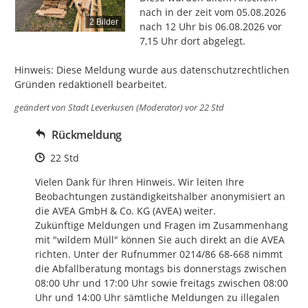
nach in der zeit vom 05.08.2026 
2 Bilder
nach 12 Uhr bis 06.08.2026 vor 
7,15 Uhr dort abgelegt.

Hinweis: Diese Meldung wurde aus datenschutzrechtlichen 
Gründen redaktionell bearbeitet.
geändert von
Stadt Leverkusen (Moderator)
vor 22 Std
Rückmeldung
Zeitpunkt des Erstellens
22 Std
Vielen Dank für Ihren Hinweis. Wir leiten Ihre 
Beobachtungen zuständigkeitshalber anonymisiert an 
die AVEA GmbH & Co. KG (AVEA) weiter. 

Zukünftige Meldungen und Fragen im Zusammenhang 
mit "wildem Müll" können Sie auch direkt an die AVEA 
richten. Unter der Rufnummer 0214/86 68-668 nimmt 
die Abfallberatung montags bis donnerstags zwischen 
08:00 Uhr und 17:00 Uhr sowie freitags zwischen 08:00 
Uhr und 14:00 Uhr sämtliche Meldungen zu illegalen 