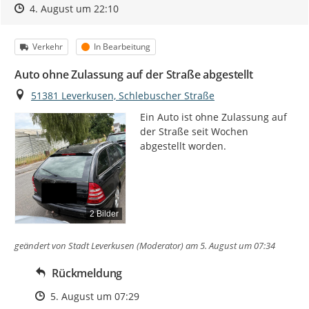
Zeitpunkt des Erstellens
Zeitpunkt des Erstellens
Zur Äußerung
4. August um 22:10
Kategorie
Status
Verkehr
In Bearbeitung
Auto ohne Zulassung auf der Straße abgestellt
Ort
51381 Leverkusen, Schlebuscher Straße
Ein Auto ist ohne Zulassung auf 
der Straße seit Wochen 
abgestellt worden.
2 Bilder
geändert von
Stadt Leverkusen (Moderator)
am 5. August um 07:34
Rückmeldung
Zeitpunkt des Erstellens
5. August um 07:29