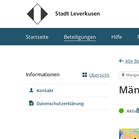
Portalnavigation
Startseite
Beteiligungen
Hilfe
Alle B
Informationen
Übersicht
Mänge
Män
Kontakt
Datenschutzerklärung
Status
Z
Aktiv