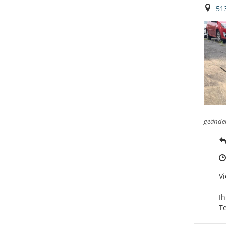
Ort
51
geände
Vi
Ihr
T