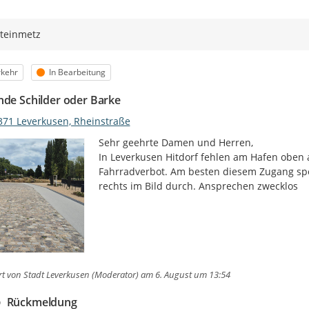
teinmetz
egorie
Status
rkehr
In Bearbeitung
nde Schilder oder Barke
371 Leverkusen, Rheinstraße
Sehr geehrte Damen und Herren,

In Leverkusen Hitdorf fehlen am Hafen oben a
Fahrradverbot. Am besten diesem Zugang sper
rechts im Bild durch. Ansprechen zwecklos
rt von
Stadt Leverkusen (Moderator)
am 6. August um 13:54
Rückmeldung