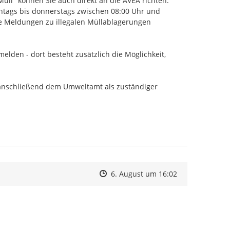
" können Sie auch direkt an die AVEA richten. 
tags bis donnerstags zwischen 08:00 Uhr und 
e Meldungen zu illegalen Müllablagerungen 
den - dort besteht zusätzlich die Möglichkeit, 
nschließend dem Umweltamt als zuständiger 
Zeitpunkt des Erstellens
Zeitpunkt des Erstellens
Zur Äußerung
6. August um 16:02