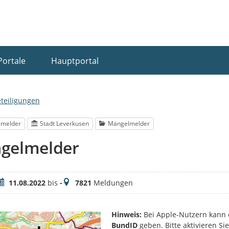
Portale
Hauptportal
eteiligungen
lmelder
Stadt Leverkusen
Mängelmelder
gelmelder
eitraum
Meldungen
11.08.2022
bis
-
7821
Meldungen
Hinweis:
Bei Apple-Nutzern kann 
BundID
geben. Bitte aktivieren S