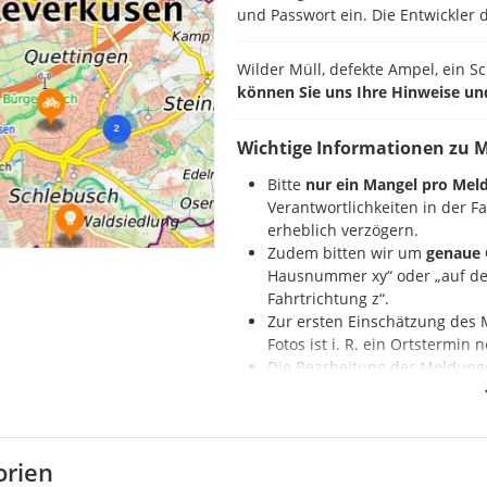
und Passwort ein. Die Entwickler d
Wilder Müll, defekte Ampel, ein S
können Sie uns Ihre Hinweise un
Wichtige Informationen zu 
Bitte
nur ein Mangel pro Mel
Verantwortlichkeiten in der 
erheblich verzögern.
Zudem bitten wir um
genaue 
Hausnummer xy“ oder „auf der
Fahrtrichtung z“.
Zur ersten Einschätzung des 
Fotos ist i. R. ein Ortstermin
Die Bearbeitung der Meldung
Nennung der Beleuchtungs
So geht es:
orien
Zuerst registrieren Sie sich auf d