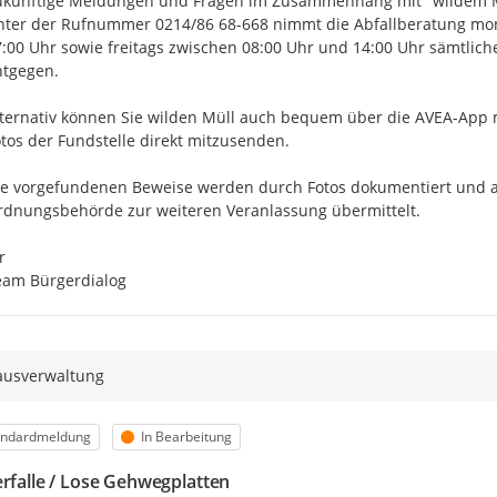
künftige Meldungen und Fragen im Zusammenhang mit "wildem Müll
ter der Rufnummer 0214/86 68-668 nimmt die Abfallberatung mon
:00 Uhr sowie freitags zwischen 08:00 Uhr und 14:00 Uhr sämtlich
tgegen. 

ternativ können Sie wilden Müll auch bequem über die AVEA-App mel
tos der Fundstelle direkt mitzusenden.

ie vorgefundenen Beweise werden durch Fotos dokumentiert und a
dnungsbehörde zur weiteren Veranlassung übermittelt.



eam Bürgerdialog
ausverwaltung
egorie
Status
andardmeldung
In Bearbeitung
erfalle / Lose Gehwegplatten