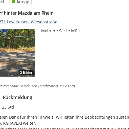
egorie
Status
all
Erledigt
rf hinter Mazda am Rhein
371 Leverkusen, Wiesenstraße
Mehrere Säcke Müll.
2 Bilder
rt von
Stadt Leverkusen (Moderator)
vor 23 Std
Rückmeldung
Zeitpunkt des Erstellens
23 Std
elen Dank für Ihren Hinweis. Wir leiten Ihre Beobachtungen zustä
. KG (AVEA) weiter. 
