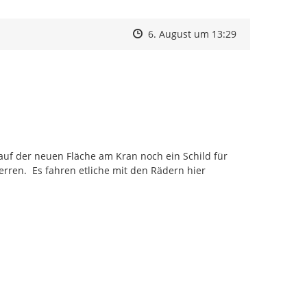
Zeitpunkt des Erstellens
Zeitpunkt des Erstellens
Zur Äußerung
6. August um 13:29
uf der neuen Fläche am Kran noch ein Schild für 
ren.  Es fahren etliche mit den Rädern hier 