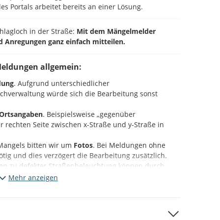
es Portals arbeitet bereits an einer Lösung.
chlagloch in der Straße:
Mit dem Mängelmelder
d Anregungen ganz einfach mitteilen.
Meldungen allgemein:
dung
. Aufgrund unterschiedlicher
Fachverwaltung würde sich die Bearbeitung sonst
Ortsangaben
. Beispielsweise „gegenüber
 rechten Seite zwischen x-Straße und y-Straße in
Mangels bitten wir um
Fotos
. Bei Meldungen ohne
 nötig und dies verzögert die Bearbeitung zusätzlich.
en zu defekter Straßenbeleuchtung können durch
mastnummer
ebenfalls beschleunigt werden.
Mehr anzeigen
ieser Plattform (Beteiligung NRW).
Bitte beachten Sie