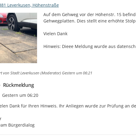
381 Leverkusen, Höhenstraße
Auf dem Gehweg vor der Höhenstr. 15 befinde
Gehwegplatten. Dies stellt eine erhöhte Stolpe
Vielen Dank

Hinweis: Dieee Meldung wurde aus datensch
rt von
Stadt Leverkusen (Moderator)
Gestern um 06:21
Rückmeldung
Zeitpunkt des Erstellens
Gestern um 06:20
elen Dank für Ihren Hinweis. Ihr Anliegen wurde zur Prüfung an de


eam Bürgerdialog