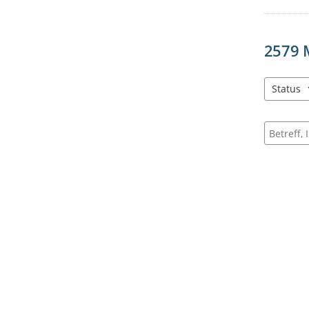
2579
Status
3 Einträg
Suche na