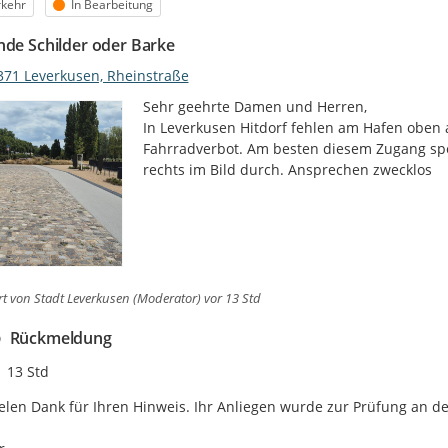
egorie
Status
rkehr
In Bearbeitung
nde Schilder oder Barke
371 Leverkusen, Rheinstraße
Sehr geehrte Damen und Herren,

In Leverkusen Hitdorf fehlen am Hafen oben a
Fahrradverbot. Am besten diesem Zugang sper
rechts im Bild durch. Ansprechen zwecklos
rt von
Stadt Leverkusen (Moderator)
vor 13 Std
Rückmeldung
Zeitpunkt des Erstellens
13 Std
elen Dank für Ihren Hinweis. Ihr Anliegen wurde zur Prüfung an de