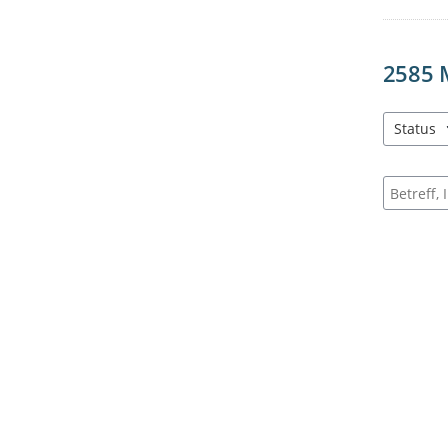
2585
Status
3 Einträg
Suche na