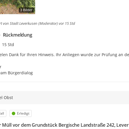
3 Bilder
rt von
Stadt Leverkusen (Moderator)
vor 15 Std
Rückmeldung
Zeitpunkt des Erstellens
15 Std
elen Dank für Ihren Hinweis. Ihr Anliegen wurde zur Prüfung an de


eam Bürgerdialog
l Obst
egorie
Status
all
Erledigt
r Müll vor dem Grundstück Bergische Landstraße 242, Leve