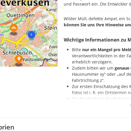
und Passwort ein. Die Entwickler d
Wilder Müll, defekte Ampel, ein S
können Sie uns Ihre Hinweise un
Wichtige Informationen zu 
Bitte
nur ein Mangel pro Mel
Verantwortlichkeiten in der 
erheblich verzögern.
Zudem bitten wir um
genaue 
Hausnummer xy“ oder „auf der
Fahrtrichtung z“.
Zur ersten Einschätzung des 
Fotos ist i. R. ein Ortstermin
Die Bearbeitung der Meldung
Nennung der Beleuchtungs
So geht es:
orien
Zuerst registrieren Sie sich auf d