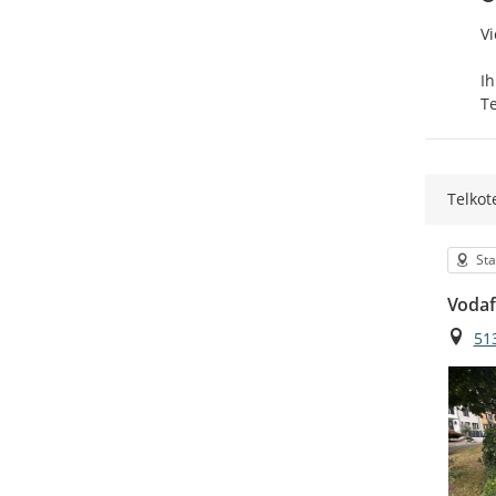
Vi
Ihr
T
Telkot
Kat
St
Vodaf
Ort
51