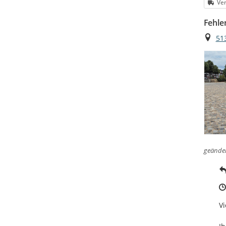
Kat
Ve
Fehle
Ort
51
geände
Vi