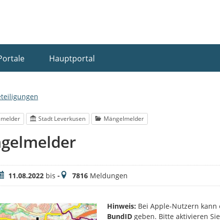
Portale
Hauptportal
eteiligungen
lmelder
Stadt Leverkusen
Mängelmelder
gelmelder
eitraum
Meldungen
11.08.2022
bis
-
7816
Meldungen
Hinweis:
Bei Apple-Nutzern kann 
BundID
geben. Bitte aktivieren S