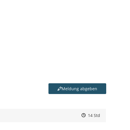
Meldung abgeben
Zeitpunkt des Erstelle
Zeitpunkt des Erstell
Zur Äußerung
14 Std