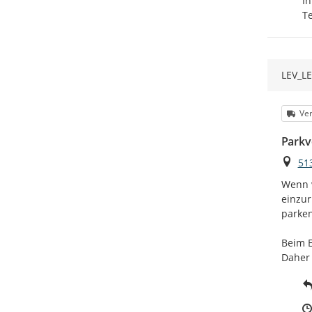
Ihr
T
LEV_L
Kat
Ve
Parkv
Ort
51
Wenn v
einzur
parken
Beim E
Daher 