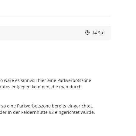
Zeitpunkt des Erstelle
Zeitpunkt des Erstell
Zur Äußerung
14 Std
 wäre es sinnvoll hier eine Parkverbotszone 
 Autos entgegen kommen, die man durch 
o eine Parkverbotszone bereits eingerichtet. 
r In der Feldernhütte 92 eingerichtet würde.