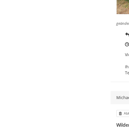
geände
Vi
Ihr
T
Michae
Kat
Abf
Wilde