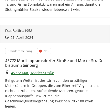
´s und Firma Somplatzki wären mal ein Anfang, damit die 
Sickingmühler Straße wieder lebenswert wird.
FrauBettina1958
Zeitpunkt des Erstellens
Zeitpunkt des Erstellens
Zur Äußerung
21. April 2024
Kategorie
Status
Standardmeldung
Neu
45772 Marl Lippramsdorfer Straße und Marler Straße
bis zum Steinberg
Ort
45772 Marl, Marler Straße
Bei gutem Wetter ist der Lärm von den unzähligen 
Motorrädern in Gruppen, die zum Bikertreff Vogel rasen, 
nicht auszuhalten. Aufheulende Motoren, getunte 
Klappenauspuffe usw. Zumal die 
Geschwindigkeitsbegrenzung zwischen 70 - 100 km/h 
liegen.