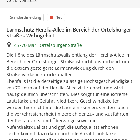
Sie finden das Dokument oben links von diesem Text.
3. Mai 2024
Wie kann ich mich beteiligen?
Kategorie
Status
Standardmeldung
Neu
Grundsätzlich kann sich jede Person oder Einrichtung an
der Lärmaktionsplanung beteiligen.
Lärmschutz Herzlia-Allee im Bereich der Ortelsburger
Straße - Wohngebiet
Geben Sie uns z.B. auch weiterhin Hinweise auf ein
konkretes (lokales) Lärmproblem oder bringen Sie sich mit
Ort
45770 Marl, Ortelsburger Straße
konkreten Vorschlägen zur Minderung einer Lärmbelastung
Die Höhe des Lärmschutzwalls entlang der Herzlia-Allee im 
ein.
Bereich der Ortelsburger Straße ist nicht ausreichend, um 
Wir freuen uns über Ihren Beitrag!
die extrem gesteigerte Lärmentwicklung durch den 
Straßenverkehr zurückzuhalten.

Und so können sie uns Ihre Hinweise melden:
Ebenfalls ist die derzeitige zulässige Höchstgeschwindigkeit 
Lesen Sie den beigefügten Entwurf des
von 70 km/h auf der Herzlia-Allee viel zu hoch und wird 
Lärmaktionsplans der 4. Runde der Stadt Marl.
Den
häufig deutlich überschritten. Dies sorgt für eine extreme 
Entwurf des Lärmaktionsplans finden Sie oben links auf
Lautstärke und Gefahr. Niedrigere Geschwindigkeiten 
dieser Seite zum Download. Dort finden Sie aber auch
würden hier nicht nur die Lärmemissionen, sondern auch 
weiterhin alle anderen Unterlagen zur Lärmkartierung.
die Verkehrssicherheit im Bereich der Zu- und Ausfahrten 
Klicken Sie auf den Button
Ihre Meldung
nach diesem
der Restaurants  und Übergänge sowie die 
Text und nehmen Sie Stellung.
Aufenthaltsqualität und ggf. die Luftqualität erhöhen.

Teilen Sie uns Ihre Hinweise mit. Sofern Sie sich auf
Leider kommt dazu dann noch die Anzahl lautstarker 
einen bestimmten Punkt im Entwurf des