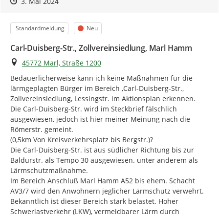
Zeitpunkt des Erstellens
Zeitpunkt des Erstellens
Zur Äußerung
3. Mai 2024
Lärmkarten der Haupteisenbahnstrecken des Bundes
erreichen Sie hier:
GeoPortal.EBA - Verfügbare
Kategorie
Status
Kartendienste von GeoPortal.EBA (eisenbahn-bundesamt.de)
Standardmeldung
Neu
[1] in NRW sind dies die Städte und Gemeinden
Carl-Duisberg-Str., Zollvereinsiedlung, Marl Hamm
[2] Landesamt für Natur, Umwelt und Verbraucherschutz
Ort
45772 Marl, Straße 1200
des Landes NRW
Bedauerlicherweise kann ich keine Maßnahmen für die 
lärmgeplagten Bürger im Bereich ,Carl-Duisberg-Str., 
Zollvereinsiedlung, Lessingstr. im Aktionsplan erkennen.

Die Carl-Duisberg-Str. wird im Steckbrief fälschlich 
ausgewiesen, jedoch ist hier meiner Meinung nach die 
Römerstr. gemeint.

(0,5km Von Kreisverkehrsplatz bis Bergstr.)?

Die Carl-Duisberg-Str. ist aus südlicher Richtung bis zur 
Baldurstr. als Tempo 30 ausgewiesen. unter anderem als 
Lärmschutzmaßnahme.

Im Bereich Anschluß Marl Hamm A52 bis ehem. Schacht 
AV3/7 wird den Anwohnern jeglicher Lärmschutz verwehrt.

Bekanntlich ist dieser Bereich stark belastet. Hoher 
Schwerlastverkehr (LKW), vermeidbarer Lärm durch 