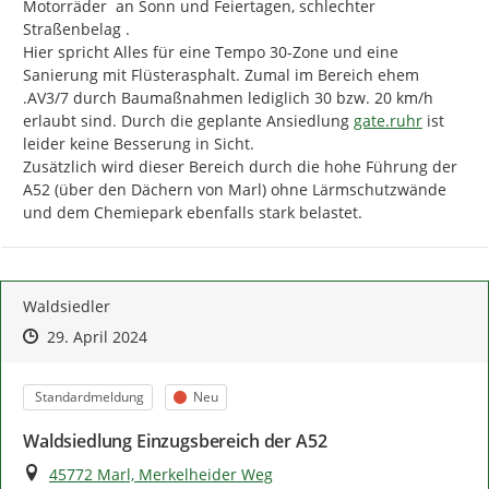
Motorräder  an Sonn und Feiertagen, schlechter 
Straßenbelag .

Hier spricht Alles für eine Tempo 30-Zone und eine 
Sanierung mit Flüsterasphalt. Zumal im Bereich ehem 
.AV3/7 durch Baumaßnahmen lediglich 30 bzw. 20 km/h 
http://
erlaubt sind. Durch die geplante Ansiedlung 
gate.ruhr
 ist 
leider keine Besserung in Sicht.

Zusätzlich wird dieser Bereich durch die hohe Führung der 
A52 (über den Dächern von Marl) ohne Lärmschutzwände 
und dem Chemiepark ebenfalls stark belastet.
Waldsiedler
Zeitpunkt des Erstellens
Zeitpunkt des Erstellens
Zur Äußerung
29. April 2024
Kategorie
Status
Standardmeldung
Neu
Waldsiedlung Einzugsbereich der A52
Ort
45772 Marl, Merkelheider Weg