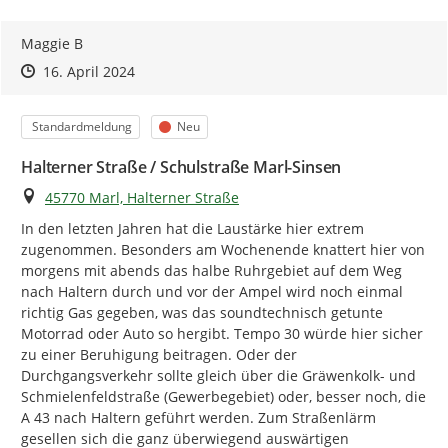
Maggie B
Zeitpunkt des Erstellens
Zeitpunkt des Erstellens
Zur Äußerung
16. April 2024
Kategorie
Status
Standardmeldung
Neu
Halterner Straße / Schulstraße Marl-Sinsen
Ort
45770 Marl, Halterner Straße
In den letzten Jahren hat die Laustärke hier extrem 
zugenommen. Besonders am Wochenende knattert hier von 
morgens mit abends das halbe Ruhrgebiet auf dem Weg 
nach Haltern durch und vor der Ampel wird noch einmal 
richtig Gas gegeben, was das soundtechnisch getunte 
Motorrad oder Auto so hergibt. Tempo 30 würde hier sicher 
zu einer Beruhigung beitragen. Oder der 
Durchgangsverkehr sollte gleich über die Gräwenkolk- und 
Schmielenfeldstraße (Gewerbegebiet) oder, besser noch, die 
A 43 nach Haltern geführt werden. Zum Straßenlärm 
gesellen sich die ganz überwiegend auswärtigen 