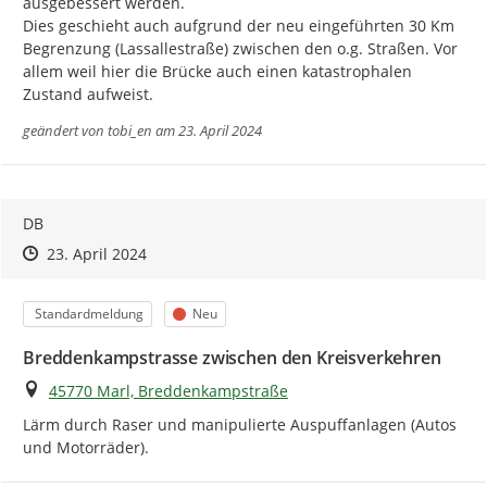
ausgebessert werden.

Dies geschieht auch aufgrund der neu eingeführten 30 Km 
Begrenzung (Lassallestraße) zwischen den o.g. Straßen. Vor 
allem weil hier die Brücke auch einen katastrophalen 
Zustand aufweist.
geändert von
tobi_en
am 23. April 2024
DB
Zeitpunkt des Erstellens
Zeitpunkt des Erstellens
Zur Äußerung
23. April 2024
Kategorie
Status
Standardmeldung
Neu
Breddenkampstrasse zwischen den Kreisverkehren
Ort
45770 Marl, Breddenkampstraße
Lärm durch Raser und manipulierte Auspuffanlagen (Autos 
und Motorräder).