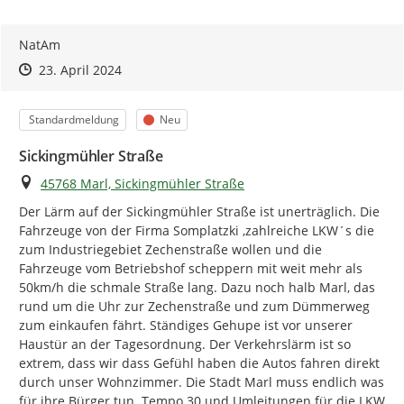
NatAm
Zeitpunkt des Erstellens
Zeitpunkt des Erstellens
Zur Äußerung
23. April 2024
Kategorie
Status
Standardmeldung
Neu
Sickingmühler Straße
Ort
45768 Marl, Sickingmühler Straße
Der Lärm auf der Sickingmühler Straße ist unerträglich. Die 
Fahrzeuge von der Firma Somplatzki ,zahlreiche LKW´s die 
zum Industriegebiet Zechenstraße wollen und die 
Fahrzeuge vom Betriebshof scheppern mit weit mehr als 
50km/h die schmale Straße lang. Dazu noch halb Marl, das 
rund um die Uhr zur Zechenstraße und zum Dümmerweg 
zum einkaufen fährt. Ständiges Gehupe ist vor unserer 
Haustür an der Tagesordnung. Der Verkehrslärm ist so 
extrem, dass wir dass Gefühl haben die Autos fahren direkt 
durch unser Wohnzimmer. Die Stadt Marl muss endlich was 
für ihre Bürger tun. Tempo 30 und Umleitungen für die LKW