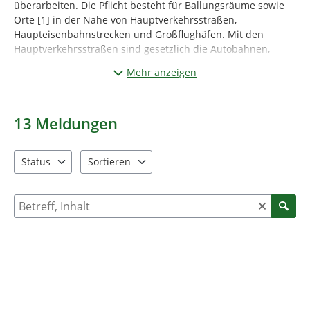
überarbeiten. Die Pflicht besteht für Ballungsräume sowie
Orte [1] in der Nähe von Hauptverkehrsstraßen,
Haupteisenbahnstrecken und Großflughäfen. Mit den
Hauptverkehrsstraßen sind gesetzlich die Autobahnen,
Bundes- und Landesstraßen gemeint
Mehr anzeigen
Bei einem Lärmaktionsplan handelt es sich um ein
städtisches Gesamtkonzept, das Maßnahmen zur
Minderung der Lärmbelastung umfasst. In Nordrhein-
13
Meldungen
Westfalen sind die Städte und Gemeinden für diese
Aufgaben zuständig, mit Ausnahme der
Lärmaktionsplanung an Haupteisenbahnstrecken des
Status
Sortieren
Bundes. Dort ist das Eisenbahn-Bundesamt für die
1 Einträge verfügbar. Benutzen Sie "Pfeiltaste oben" und "Pfeil
2 Einträge verfügbar. Benutzen Sie "Pfeiltaste ob
Maßnahmen in Bundeshoheit zuständig.
Suche nach Meldungen und Kommentaren
Bei der Neuaufstellung oder Überprüfung von
Lärmaktionsplänen ist eine Mitwirkung der Öffentlichkeit
vorgesehen.
Die Stadt Marl bietet Ihnen hier die Möglichkeit zur
Beteiligung an dem Entwurf des Lärmaktionsplans mit den
vorgesehenen Maßnahmen. Marl ist von der
Lärmkartierung
an Hauptverkehrsstraßen erfasst.