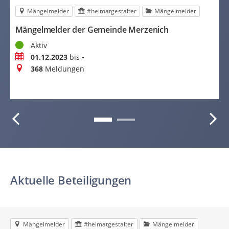
Mängelmelder
#heimatgestalter
Mängelmelder
P
P
Mängelmelder der Gemeinde Merzenich
S
Status
Aktiv
Z
Zeitraum
01.12.2023
bis
-
B
Meldungen
368
Meldungen
K
B
Aktuelle Beteiligungen
Mängelmelder
#heimatgestalter
Mängelmelder