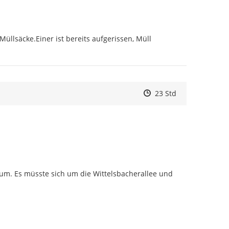
llsäcke.Einer ist bereits aufgerissen, Müll 
Zeitpunkt des Erstelle
Zeitpunkt des Erstell
Zur Äußerung
23 Std
rum. Es müsste sich um die Wittelsbacherallee und 