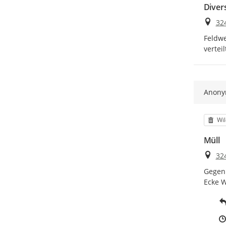
Diver
Ort
32
Feldwe
verteil
Anon
Kat
Wil
Müll
Ort
32
Gegenü
Ecke W