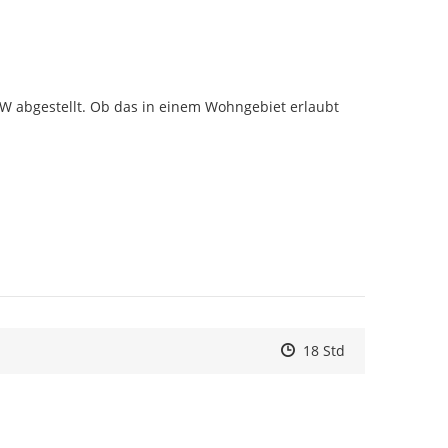
W abgestellt. Ob das in einem Wohngebiet erlaubt 
Zeitpunkt des Erstelle
Zeitpunkt des Erstell
Zur Äußerung
18 Std