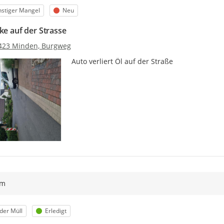
egorie
Status
stiger Mangel
Neu
ke auf der Strasse
423 Minden, Burgweg
Auto verliert Öl auf der Straße
ym
egorie
Status
der Müll
Erledigt