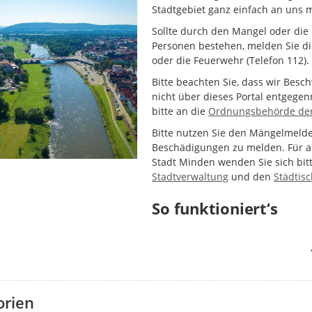
Stadtgebiet ganz einfach an uns 
Sollte durch den Mangel oder die
Personen bestehen, melden Sie die
oder die Feuerwehr (Telefon 112).
Bitte beachten Sie, dass wir Bes
nicht über dieses Portal entgege
bitte an die
Ordnungsbehörde der
Bitte nutzen Sie den Mängelmeld
Beschädigungen zu melden. Für a
Stadt Minden wenden Sie sich bit
Stadtverwaltung
und den
Städtis
So funktioniert‘s
Klicken Sie auf „Ihre Meldung“. D
oder durch Verwendung Ihrer Stan
eine Meldung für diesen Fall vorlieg
zusätzliche Meldung.
orien
Wählen Sie dann die Kategorie Ih