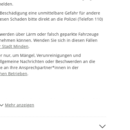
melden.
 Beschädigung eine unmittelbare Gefahr für andere
sen Schaden bitte direkt an die Polizei (Telefon 110)
chwerden über Lärm oder falsch geparkte Fahrzeuge
nnehmen können. Wenden Sie sich in diesen Fällen
 Stadt Minden
.
er nur, um Mängel, Verunreinigungen und
llgemeine Nachrichten oder Beschwerden an die
te an Ihre Ansprechpartner*innen in der
chen Betrieben
.
ann können Sie den Ort auf der Karte, im Adressfeld
Mehr anzeigen
dortdaten angeben. In der Karte sehen Sie, ob schon
t. Falls dies so ist, verzichten Sie bitte auf eine
rer Meldung aus. Beschreiben Sie bitte anschließend