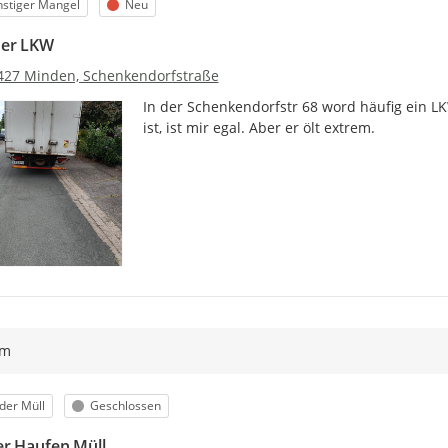
egorie
Status
stiger Mangel
Neu
der LKW
427 Minden, Schenkendorfstraße
In der Schenkendorfstr 68 word häufig ein LK
ist, ist mir egal. Aber er ölt extrem.
ym
egorie
Status
der Müll
Geschlossen
r Haufen Müll