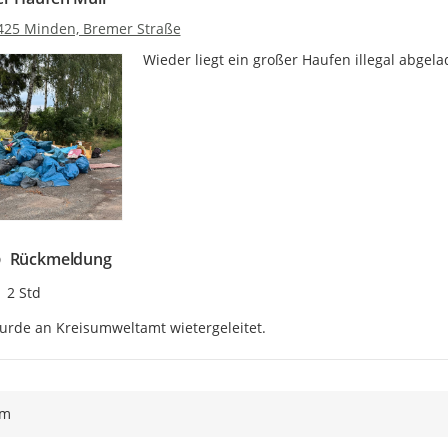
425 Minden, Bremer Straße
Wieder liegt ein großer Haufen illegal abgel
Rückmeldung
Zeitpunkt des Erstellens
2 Std
rde an Kreisumweltamt wietergeleitet.
ym