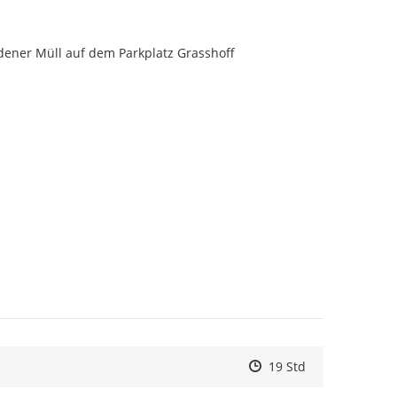
adener Müll auf dem Parkplatz Grasshoff
Zeitpunkt des Erstelle
Zeitpunkt des Erstell
Zur Äußerung
19 Std