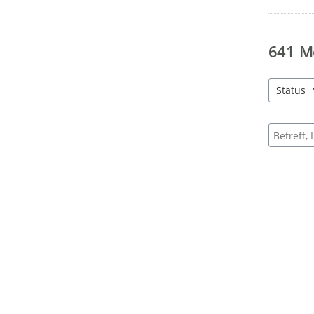
641
M
Status
4 Einträg
Suche na