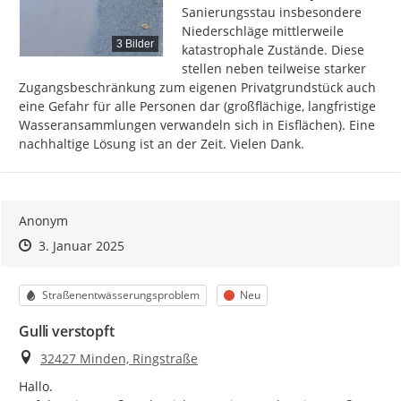
Sanierungsstau insbesondere  
Niederschläge mittlerweile 
3 Bilder
katastrophale Zustände. Diese 
stellen neben teilweise starker 
Zugangsbeschränkung zum eigenen Privatgrundstück auch 
eine Gefahr für alle Personen dar (großflächige, langfristige 
Wasseransammlungen verwandeln sich in Eisflächen). Eine 
nachhaltige Lösung ist an der Zeit. Vielen Dank.
Anonym
Zeitpunkt des Erstellens
Zeitpunkt des Erstellens
Zur Äußerung
3. Januar 2025
Kategorie
Status
Straßenentwässerungsproblem
Neu
Gulli verstopft
Ort
32427 Minden, Ringstraße
Hallo.
