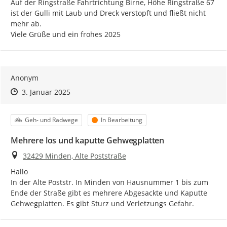
Auf der Ringstraße Fahrtrichtung Birne, Höhe Ringstraße 67 
ist der Gulli mit Laub und Dreck verstopft und fließt nicht 
mehr ab.

Viele Grüße und ein frohes 2025
Anonym
Zeitpunkt des Erstellens
Zeitpunkt des Erstellens
Zur Äußerung
3. Januar 2025
Kategorie
Status
Geh- und Radwege
In Bearbeitung
Mehrere los und kaputte Gehwegplatten
Ort
32429 Minden, Alte Poststraße
Hallo

In der Alte Poststr. In Minden von Hausnummer 1 bis zum 
Ende der Straße gibt es mehrere Abgesackte und Kaputte 
Gehwegplatten. Es gibt Sturz und Verletzungs Gefahr.