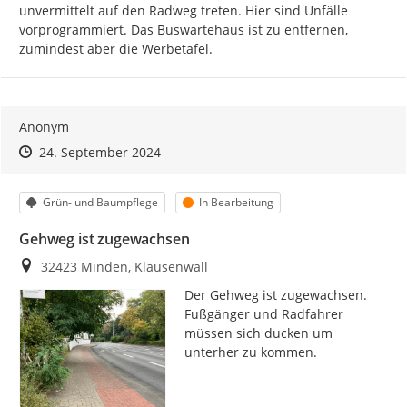
unvermittelt auf den Radweg treten. Hier sind Unfälle 
vorprogrammiert. Das Buswartehaus ist zu entfernen, 
zumindest aber die Werbetafel.
Anonym
Zeitpunkt des Erstellens
Zeitpunkt des Erstellens
Zur Äußerung
24. September 2024
Kategorie
Status
Grün- und Baumpflege
In Bearbeitung
Gehweg ist zugewachsen
Ort
32423 Minden, Klausenwall
Der Gehweg ist zugewachsen.

Fußgänger und Radfahrer 
müssen sich ducken um 
unterher zu kommen.