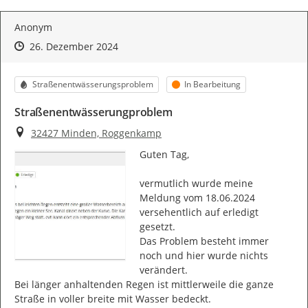
Anonym
Zeitpunkt des Erstellens
Zeitpunkt des Erstellens
Zur Äußerung
26. Dezember 2024
Kategorie
Status
Straßenentwässerungsproblem
In Bearbeitung
Straßenentwässerungproblem
Ort
32427 Minden, Roggenkamp
Guten Tag,

vermutlich wurde meine 
Meldung vom 18.06.2024 
versehentlich auf erledigt 
gesetzt.

Das Problem besteht immer 
noch und hier wurde nichts 
verändert.

Bei länger anhaltenden Regen ist mittlerweile die ganze 
Straße in voller breite mit Wasser bedeckt.
