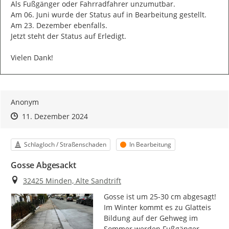
Als Fußgänger oder Fahrradfahrer unzumutbar.

Am 06. Juni wurde der Status auf in Bearbeitung gestellt.

Am 23. Dezember ebenfalls.

Jetzt steht der Status auf Erledigt.

Vielen Dank!
Anonym
Zeitpunkt des Erstellens
Zeitpunkt des Erstellens
Zur Äußerung
11. Dezember 2024
Kategorie
Status
Schlagloch / Straßenschaden
In Bearbeitung
Gosse Abgesackt
Ort
32425 Minden, Alte Sandtrift
Gosse ist um 25-30 cm abgesagt! 
Im Winter kommt es zu Glatteis 
Bildung auf der Gehweg im 
Sommer werden Fußgänger 