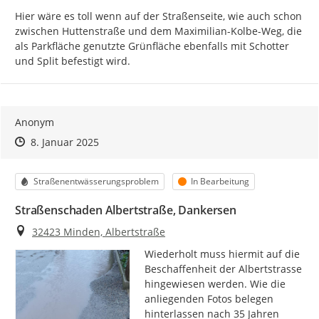
Hier wäre es toll wenn auf der Straßenseite, wie auch schon 
zwischen Huttenstraße und dem Maximilian-Kolbe-Weg, die 
als Parkfläche genutzte Grünfläche ebenfalls mit Schotter 
und Split befestigt wird.
Anonym
Zeitpunkt des Erstellens
Zeitpunkt des Erstellens
Zur Äußerung
8. Januar 2025
Kategorie
Status
Straßenentwässerungsproblem
In Bearbeitung
Straßenschaden Albertstraße, Dankersen
Ort
32423 Minden, Albertstraße
Wiederholt muss hiermit auf die 
Beschaffenheit der Albertstrasse 
hingewiesen werden. Wie die 
anliegenden Fotos belegen 
hinterlassen nach 35 Jahren 