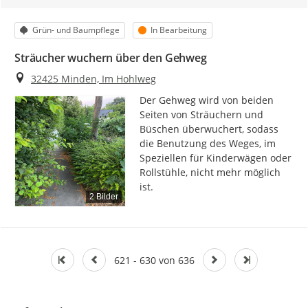
Kategorie
Status
Grün- und Baumpflege
In Bearbeitung
Sträucher wuchern über den Gehweg
Ort
32425 Minden, Im Hohlweg
Der Gehweg wird von beiden 
Seiten von Sträuchern und 
Büschen überwuchert, sodass 
die Benutzung des Weges, im 
Speziellen für Kinderwägen oder 
Rollstühle, nicht mehr möglich 
ist.
2 Bilder
621 - 630 von 636