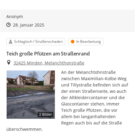
Anonym
Zeitpunkt des Erstellens
Zeitpunkt des Erstellens
Zur Äußerung
28. Januar 2025
Kategorie
Status
Schlagloch / Straßenschaden
In Bearbeitung
Teich große Pfützen am Straßenrand
Ort
32425 Minden, Melanchthonstraße
An der Melanchtohnstraße 
zwischen Maximilian-Kolbe-Weg 
und Tillystraße befinden sich auf 
der einen Straßenseite, wo auch 
der Altkleidercontainer und die 
Glascontainer stehen, immer 
Teich große Pfützen, die vor 
2 Bilder
allem bei langanhaltenden 
Regen auch bis auf die Straße 
überschwemmen.
