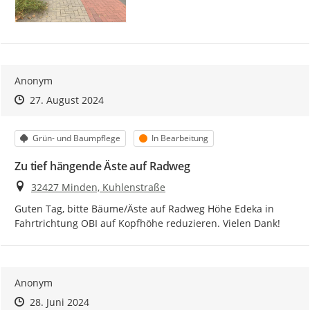
Anonym
Zeitpunkt des Erstellens
Zeitpunkt des Erstellens
Zur Äußerung
27. August 2024
Kategorie
Status
Grün- und Baumpflege
In Bearbeitung
Zu tief hängende Äste auf Radweg
Ort
32427 Minden, Kuhlenstraße
Guten Tag, bitte Bäume/Äste auf Radweg Höhe Edeka in 
Fahrtrichtung OBI auf Kopfhöhe reduzieren. Vielen Dank!
Anonym
Zeitpunkt des Erstellens
Zeitpunkt des Erstellens
Zur Äußerung
28. Juni 2024