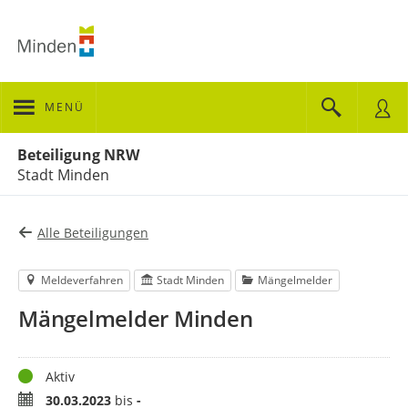
MENÜ
Portalnavigation
Beteiligung NRW
Stadt Minden
Alle Beteiligungen
Meldeverfahren
Stadt Minden
Mängelmelder
Mängelmelder Minden
Status
Aktiv
Zeitraum
30.03.2023
bis
-