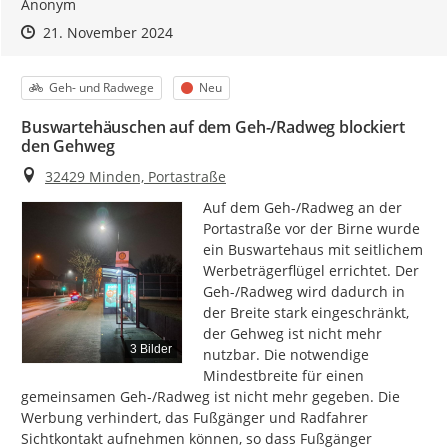
Anonym
Zeitpunkt des Erstellens
Zeitpunkt des Erstellens
Zur Äußerung
21. November 2024
Kategorie
Status
Geh- und Radwege
Neu
Buswartehäuschen auf dem Geh-/Radweg blockiert
den Gehweg
Ort
32429 Minden, Portastraße
Auf dem Geh-/Radweg an der 
Portastraße vor der Birne wurde 
ein Buswartehaus mit seitlichem 
Werbeträgerflügel errichtet. Der 
Geh-/Radweg wird dadurch in 
der Breite stark eingeschränkt, 
der Gehweg ist nicht mehr 
3 Bilder
nutzbar. Die notwendige 
Mindestbreite für einen 
gemeinsamen Geh-/Radweg ist nicht mehr gegeben. Die 
Werbung verhindert, das Fußgänger und Radfahrer 
Sichtkontakt aufnehmen können, so dass Fußgänger 