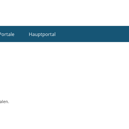
Portale
Hauptportal
alen.