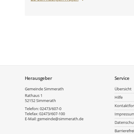
Service
Herausgeber
Service
Gemeinde Simmerath
Übersicht
Rathaus 1
Hilfe
52152
Simmerath
Kontaktfo
Telefon:
02473/607-0
Telefax:
02473/607-100
Impressu
E-Mail:
gemeinde@simmerath.de
Datenschu
Barrierefre