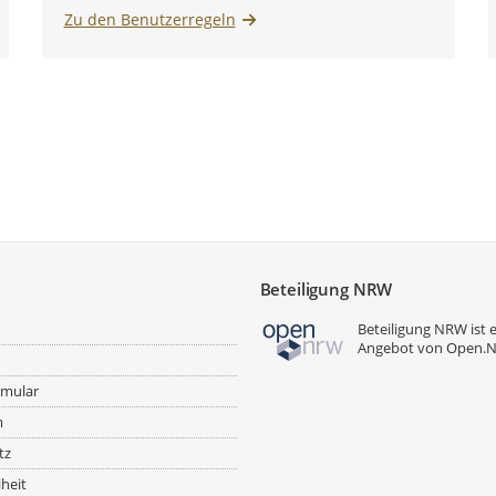
Zu den Benutzerregeln
Beteiligung NRW
Beteiligung NRW ist 
Angebot von
Open.
rmular
m
tz
iheit