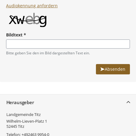
Audiokennung anfordern
Bildtext
*
Pflichtangabe
Bitte geben Sie den im Bild dargestellten Text ein.
Absenden
Service
Herausgeber
Landgemeinde Titz
Wilhelm-Lieven-Platz 1
52445
Titz
Telefon:
+492463 9954-0