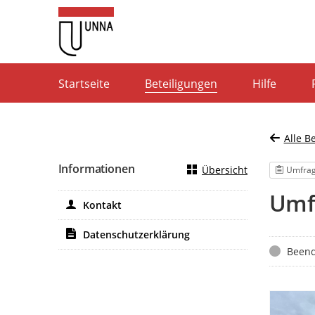
Portalnavigation
Startseite
Beteiligungen
Hilfe
Alle B
Informationen
Übersicht
Umfra
Umf
Kontakt
Datenschutzerklärung
Status
Beend