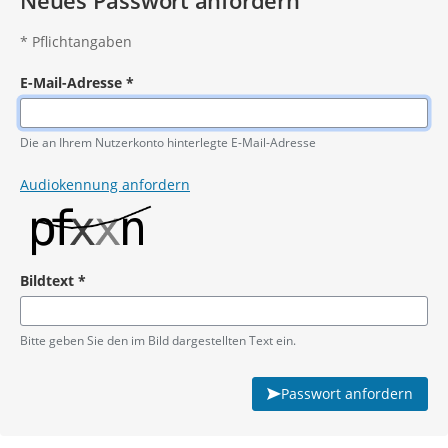
Neues Passwort anfordern
*
Pflichtangaben
E-Mail-Adresse
*
Pflichtangabe
Die an Ihrem Nutzerkonto hinterlegte E-Mail-Adresse
Audiokennung anfordern
Bildtext
*
Pflichtangabe
Bitte geben Sie den im Bild dargestellten Text ein.
Passwort anfordern