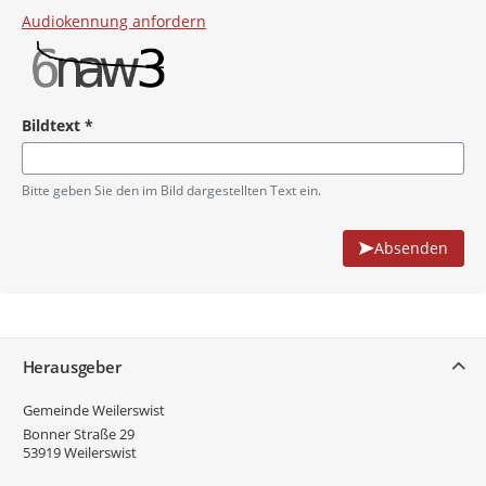
Audiokennung anfordern
Bildtext
*
Pflichtangabe
Bitte geben Sie den im Bild dargestellten Text ein.
Absenden
Service
Herausgeber
Gemeinde Weilerswist
Bonner Straße 29
53919
Weilerswist