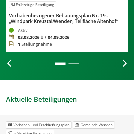
Frühzeitige Beteiligung
Vorhabenbezogener Bebauungsplan Nr. 19 -
B
„Windpark Kreuztal/Wenden, Teilfläche Altenhof“
A
Status
S
Aktiv
Zeitraum
Z
03.08.2026
bis
04.09.2026
Stellungnahmen
S
1
Stellungnahme
Aktuelle Beteiligungen
Vorhaben- und Erschließungsplan
Gemeinde Wenden
Frühzeitige Beteiligung