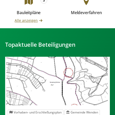
3
Bauleitpläne
Meldeverfahren
Beteiligungen
Beteiligungen
Alle anzeigen
Topaktuelle Beteiligungen
Vorhaben- und Erschließungsplan
Gemeinde Wenden