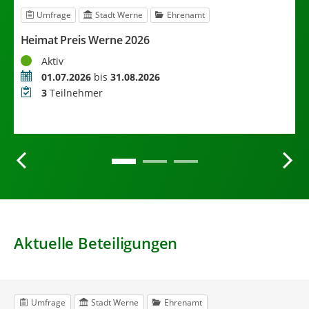
Umfrage
Stadt Werne
Ehrenamt
Heimat Preis Werne 2026
W
Status
Aktiv
Zeitraum
01.07.2026
bis
31.08.2026
S
Teilnehmer
3
Teilnehmer
Z
M
Aktuelle Beteiligungen
Umfrage
Stadt Werne
Ehrenamt