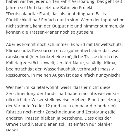
haben wir bei jeder dritten Fahrt Verspätung! Das geht seit 
Jahren so! Und da setzt die Bahn ein Projekt 
"Deutschlandtakt" auf, das als unabdingbare Basis 
Pünktlichkeit hat! Einfach nur Irrsinn! Wenn der Input schon 
nicht stimmt, kann der Output nie und nimmer stimmen, da 
können die Trassen-Planer noch so gut sein!

Aber es kommt noch schlimmer: Es wird mit Umweltschutz, 
Klimaschutz, Ressourcen etc. argumentiert, aber das, was 
rauskommt (hier konkret eine mögliche Trasse durch das 
Kalletal) zerstört Umwelt, zerstört Natur, schädigt Klima, 
beeinträchtigt den Wasserhaushalt, verbraucht massiv 
Ressourcen. In meinen Augen ist das einfach nur zynisch!

Wer hier im Kalletal wohnt, weiss, dass er nicht diese 
Zerschneidung der Landschaft haben möchte, wie wir sie 
nördlich der Weser stellenweise erleben. Eine Umsetzung 
der Variante 9 oder 12 (und auch ein paar der anderen) 
führt zu noch mehr Zerschneidung und Zerstörung (die 
anderen Trassen bleiben ja bestehen!). Dass dies der 
Umwelt und Natur dienen soll, ist einfach nur blanker 
Hohn!
