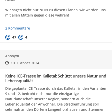
Wir sagen nicht nur NEIN zu diesen Plänen, wir werden uns 
mit allen Mitteln gegen diese wehren!
2 Kommentare
Positive Bewertung
Negative Bewertung
47
4
Anonym
Zeitpunkt des Erstellens
Zeitpunkt des Erstellens
Zur Äußerung
10. Oktober 2024
Keine ICE-Trasse im Kalletal: Schützt unsere Natur und
Lebensqualität
Die geplante ICE-Trasse durch das Kalletal, in den Varianten 
9 und 12, bedroht nicht nur die einzigartige 
Naturlandschaft unserer Region, sondern auch die 
Lebensqualität der Anwohner. Die Streckenführung soll 
sehr nah an den Dörfern Langenholzhausen und Stemmen 