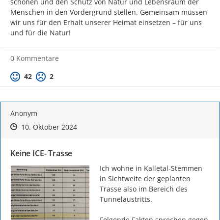
schonen und den Schutz von Natur und Lebensraum der 
Menschen in den Vordergrund stellen. Gemeinsam müssen 
wir uns für den Erhalt unserer Heimat einsetzen – für uns 
und für die Natur!
0 Kommentare
Positive Bewertung
Negative Bewertung
42
2
Anonym
Zeitpunkt des Erstellens
Zeitpunkt des Erstellens
Zur Äußerung
10. Oktober 2024
Keine ICE- Trasse
Ich wohne in Kalletal-Stemmen 
in Sichtweite der geplanten 
Trasse also im Bereich des 
Tunnelaustritts.

Folgende Fakten sprechen gegen 