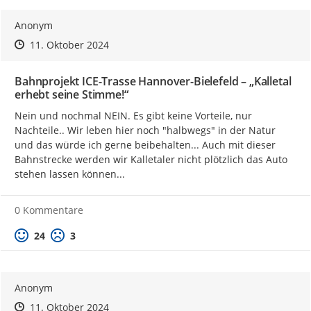
Anonym
Zeitpunkt des Erstellens
Zeitpunkt des Erstellens
Zur Äußerung
11. Oktober 2024
Bahnprojekt ICE-Trasse Hannover-Bielefeld – „Kalletal
erhebt seine Stimme!“
Nein und nochmal NEIN. Es gibt keine Vorteile, nur 
Nachteile.. Wir leben hier noch "halbwegs" in der Natur 
und das würde ich gerne beibehalten... Auch mit dieser 
Bahnstrecke werden wir Kalletaler nicht plötzlich das Auto 
stehen lassen können...
0 Kommentare
Positive Bewertung
Negative Bewertung
24
3
Anonym
Zeitpunkt des Erstellens
Zeitpunkt des Erstellens
Zur Äußerung
11. Oktober 2024