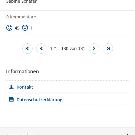
Sabine Schäfer
0 Kommentare
Positive Bewertung
Negative Bewertung
45
1
121 - 130 von 131
Informationen
Kontakt
Datenschutzerklärung
Service