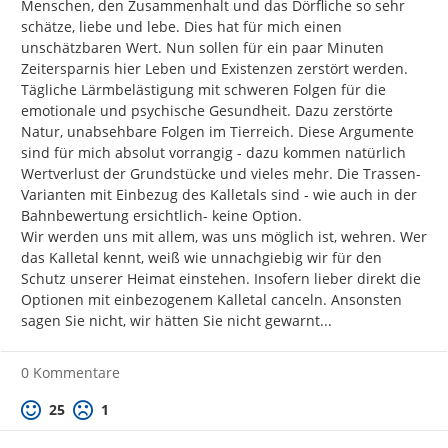
Menschen, den Zusammenhalt und das Dörfliche so sehr 
schätze, liebe und lebe. Dies hat für mich einen 
unschätzbaren Wert. Nun sollen für ein paar Minuten 
Zeitersparnis hier Leben und Existenzen zerstört werden. 
Tägliche Lärmbelästigung mit schweren Folgen für die 
emotionale und psychische Gesundheit. Dazu zerstörte 
Natur, unabsehbare Folgen im Tierreich. Diese Argumente 
sind für mich absolut vorrangig - dazu kommen natürlich 
Wertverlust der Grundstücke und vieles mehr. Die Trassen-
Varianten mit Einbezug des Kalletals sind - wie auch in der 
Bahnbewertung ersichtlich- keine Option.

Wir werden uns mit allem, was uns möglich ist, wehren. Wer 
das Kalletal kennt, weiß wie unnachgiebig wir für den 
Schutz unserer Heimat einstehen. Insofern lieber direkt die 
Optionen mit einbezogenem Kalletal canceln. Ansonsten 
sagen Sie nicht, wir hätten Sie nicht gewarnt...
0 Kommentare
Positive Bewertung
Negative Bewertung
25
1