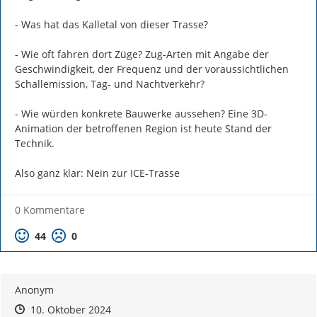
- Was hat das Kalletal von dieser Trasse?

- Wie oft fahren dort Züge? Zug-Arten mit Angabe der 
Geschwindigkeit, der Frequenz und der voraussichtlichen 
Schallemission, Tag- und Nachtverkehr?

- Wie würden konkrete Bauwerke aussehen? Eine 3D-
Animation der betroffenen Region ist heute Stand der 
Technik.

Also ganz klar: Nein zur ICE-Trasse
0 Kommentare
Positive Bewertung
Negative Bewertung
44
0
Anonym
Zeitpunkt des Erstellens
Zeitpunkt des Erstellens
Zur Äußerung
10. Oktober 2024