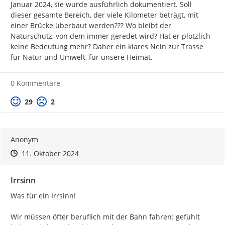
Januar 2024, sie wurde ausführlich dokumentiert. Soll 
dieser gesamte Bereich, der viele Kilometer beträgt, mit 
einer Brücke überbaut werden??? Wo bleibt der 
Naturschutz, von dem immer geredet wird? Hat er plötzlich 
keine Bedeutung mehr? Daher ein klares Nein zur Trasse 
für Natur und Umwelt, für unsere Heimat.
0 Kommentare
Positive Bewertung
Negative Bewertung
29
2
Anonym
Zeitpunkt des Erstellens
Zeitpunkt des Erstellens
Zur Äußerung
11. Oktober 2024
Irrsinn
Was für ein Irrsinn!

Wir müssen öfter beruflich mit der Bahn fahren: gefühlt 