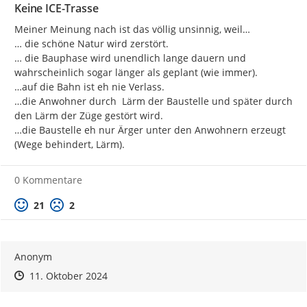
Keine ICE-Trasse
Meiner Meinung nach ist das völlig unsinnig, weil…

… die schöne Natur wird zerstört.

… die Bauphase wird unendlich lange dauern und 
wahrscheinlich sogar länger als geplant (wie immer).

…auf die Bahn ist eh nie Verlass.

…die Anwohner durch  Lärm der Baustelle und später durch 
den Lärm der Züge gestört wird.

…die Baustelle eh nur Ärger unter den Anwohnern erzeugt 
(Wege behindert, Lärm).
0 Kommentare
Positive Bewertung
Negative Bewertung
21
2
Anonym
Zeitpunkt des Erstellens
Zeitpunkt des Erstellens
Zur Äußerung
11. Oktober 2024