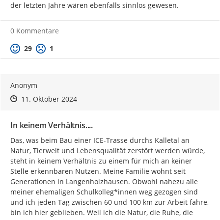
der letzten Jahre wären ebenfalls sinnlos gewesen.
0 Kommentare
Positive Bewertung
Negative Bewertung
29
1
Anonym
Zeitpunkt des Erstellens
Zeitpunkt des Erstellens
Zur Äußerung
11. Oktober 2024
In keinem Verhältnis....
Das, was beim Bau einer ICE-Trasse durchs Kalletal an 
Natur, Tierwelt und Lebensqualität zerstört werden würde, 
steht in keinem Verhältnis zu einem für mich an keiner 
Stelle erkennbaren Nutzen. Meine Familie wohnt seit 
Generationen in Langenholzhausen. Obwohl nahezu alle 
meiner ehemaligen Schulkolleg*innen weg gezogen sind 
und ich jeden Tag zwischen 60 und 100 km zur Arbeit fahre, 
bin ich hier geblieben. Weil ich die Natur, die Ruhe, die 