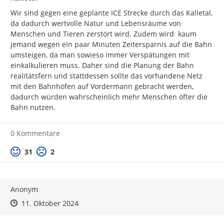
Wir sind gegen eine geplante ICE Strecke durch das Kalletal, 
da dadurch wertvolle Natur und Lebensräume von 
Menschen und Tieren zerstört wird. Zudem wird  kaum 
jemand wegen ein paar Minuten Zeitersparnis auf die Bahn 
umsteigen, da man sowieso immer Verspätungen mit 
einkalkulieren muss. Daher sind die Planung der Bahn 
realitätsfern und stattdessen sollte das vorhandene Netz 
mit den Bahnhöfen auf Vordermann gebracht werden, 
dadurch würden wahrscheinlich mehr Menschen öfter die 
Bahn nutzen.
0 Kommentare
Positive Bewertung
Negative Bewertung
31
2
Anonym
Zeitpunkt des Erstellens
Zeitpunkt des Erstellens
Zur Äußerung
11. Oktober 2024