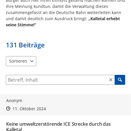
Bürger auch hier ihren Einfluss geltend machen können und
ihre Meinung kundtun, damit die Verwaltung dieses
zusammengefasst an die Deutsche Bahn weiterleiten kann
und damit deutlich zum Ausdruck bringt:
„Kalletal erhebt
seine Stimme!“
131
Beiträge
Sortieren
5 Einträge verfügbar. Benutzen Sie "Pfeiltaste oben" und "Pfeil
Suche nach Beiträgen und Kommentaren
Anonym
Zeitpunkt des Erstellens
Zeitpunkt des Erstellens
Zur Äußerung
11. Oktober 2024
Keine umweltzerstörende ICE Strecke durch das
Kalletal