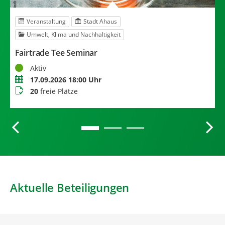
Veranstaltung
Stadt Ahaus
Umwelt, Klima und Nachhaltigkeit
Fairtrade Tee Seminar
A
Status
S
Aktiv
Termin
Z
17.09.2026 18:00 Uhr
Buchungsstatus
T
20
freie Plätze
Aktuelle Beteiligungen