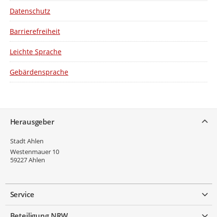
Datenschutz
Barrierefreiheit
Leichte Sprache
Gebärdensprache
Service
Herausgeber
Stadt Ahlen
Westenmauer 10
59227
Ahlen
Service
Beteiligung NRW