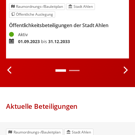
Raumordnungs-/Bauleitplan
Stadt Ahlen
Öffentliche Auslegung
A
Öffentlichkeitsbeteiligungen der Stadt Ahlen
S
Z
Status
Aktiv
T
Zeitraum
01.09.2023
bis
31.12.2033
Aktuelle Beteiligungen
Raumordnungs-/Bauleitplan
Stadt Ahlen