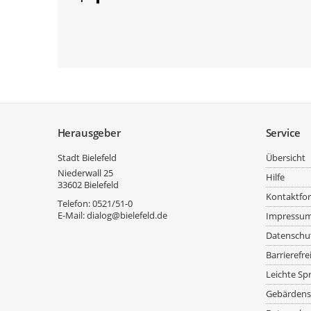
Service
Herausgeber
Service
Stadt Bielefeld
Übersicht
Niederwall 25
Hilfe
33602
Bielefeld
Kontaktfo
Telefon:
0521/51-0
E-Mail:
dialog@bielefeld.de
Impressu
Datenschu
Barrierefre
Leichte Sp
Gebärdens