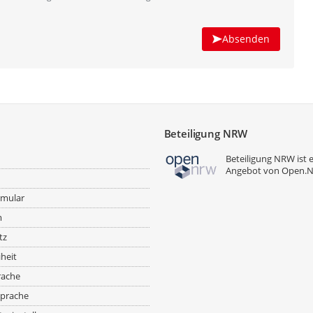
Absenden
Beteiligung NRW
Beteiligung NRW ist 
Angebot von
Open.
rmular
m
tz
iheit
rache
prache