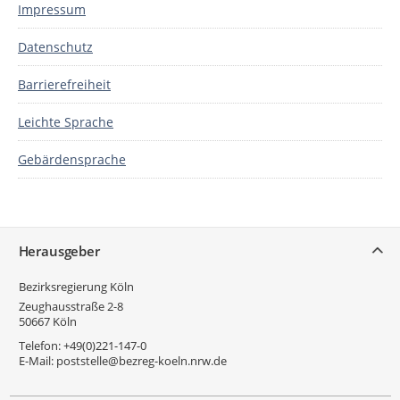
Impressum
Datenschutz
Barrierefreiheit
Leichte Sprache
Gebärdensprache
Service
Herausgeber
Bezirksregierung Köln
Zeughausstraße 2-8
50667
Köln
Telefon:
+49(0)221-147-0
E-Mail:
poststelle@bezreg-koeln.nrw.de