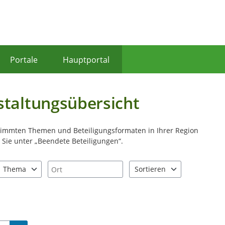
Portale
Hauptportal
staltungsübersicht
stimmten Themen und Beteiligungsformaten in Ihrer Region
Sie unter „Beendete Beteiligungen“.
Ort
Thema
Sortieren
nd "Pfeiltaste unten" zum Navigieren.
zen Sie "Pfeiltaste oben" und "Pfeiltaste unten" zum Navigieren.
5 Einträge verfügbar. Benutzen Sie "Pfeiltaste oben" und "Pfeiltast
2 Einträge verfügbar. Benutz