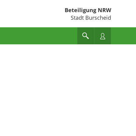
Beteiligung NRW
Stadt Burscheid
e unten" zum Navigieren.
en Sie "Pfeiltaste oben" und "Pfeiltaste unten" zum Navigieren.