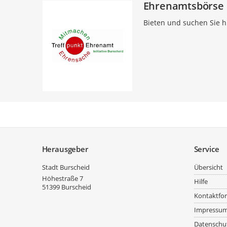
Ehrenamtsbörse 
Bieten und suchen Sie h
Service
Herausgeber
Service
Stadt Burscheid
Übersicht
Höhestraße 7
Hilfe
51399
Burscheid
Kontaktfo
Impressu
Datenschu