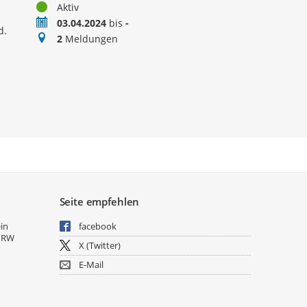
Status
Aktiv
Zeitraum
03.04.2024
bis
-
d.
Meldungen
2
Meldungen
Seite empfehlen
ein
facebook
NRW
X (Twitter)
E-Mail