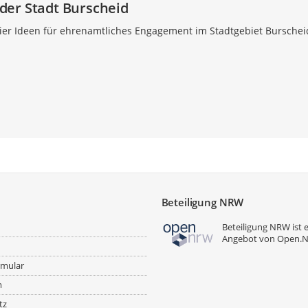
der Stadt Burscheid
ier Ideen für ehrenamtliches Engagement im Stadtgebiet Burschei
Beteiligung NRW
Beteiligung NRW ist 
Angebot von
Open.
rmular
m
tz