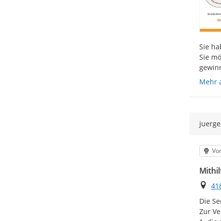
Sie ha
Sie mö
gewinn
Mehr 
juerge
Kat
Vo
Mithil
Ort
41
Die Se
Zur Ve