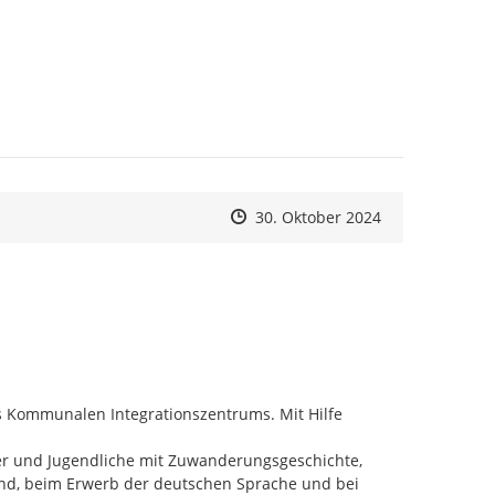
Zeitpunkt des Erstellens
Zeitpunkt des Erstellens
Zur Äußerung
30. Oktober 2024
 Kommunalen Integrationszentrums. Mit Hilfe 
nd, beim Erwerb der deutschen Sprache und bei 