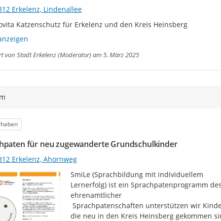
812 Erkelenz, Lindenallee
vita Katzenschutz für Erkelenz und den Kreis Heinsberg
anzeigen
rt von
Stadt Erkelenz (Moderator)
am 5. März 2025
ym
egorie
rhaben
hpaten für neu zugewanderte Grundschulkinder
812 Erkelenz, Ahornweg
SmiLe (Sprachbildung mit individuellem

Lernerfolg) ist ein Sprachpatenprogramm des
ehrenamtlicher

 Sprachpatenschaften unterstützen wir Kinder und Jugendliche mit Zuwanderungsgeschichte, 
die neu in den Kreis Heinsberg gekommen si