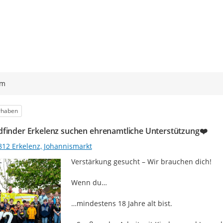
ym
egorie
rhaben
dfinder Erkelenz suchen ehrenamtliche Unterstützung❤️
812 Erkelenz, Johannismarkt
Verstärkung gesucht – Wir brauchen dich!

Wenn du…

…mindestens 18 Jahre alt bist.
