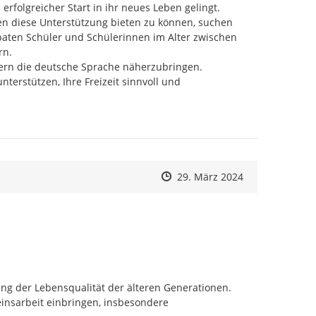
 erfolgreicher Start in ihr neues Leben gelingt.

n diese Unterstützung bieten zu können, suchen 
aten Schüler und Schülerinnen im Alter zwischen 
n.

rn die deutsche Sprache näherzubringen.

erstützen, Ihre Freizeit sinnvoll und 
Zeitpunkt des Erstellens
Zeitpunkt des Erstellens
Zur Äußerung
29. März 2024
ng der Lebensqualität der älteren Generationen.

insarbeit einbringen, insbesondere
