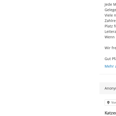
Jede M
Gelege
Viele 
Zahlre
Platz 
Leiter
Wenn d
Wir fr
Gut Pf
Mehr 
Anon
Kat
Vo
Katze