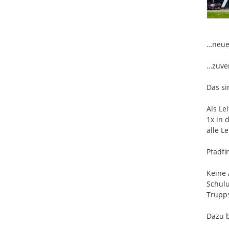
…neue 
…zuver
Das si
Als Le
1x in 
alle L
Pfadfi
Keine 
Schulu
Trupps
Dazu b