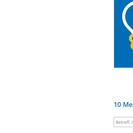
10
Me
Suche na