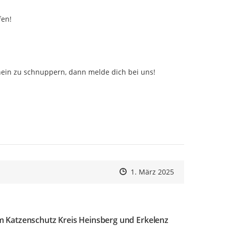
en!

ein zu schnuppern, dann melde dich bei uns!

Zeitpunkt des Erstellens
Zeitpunkt des Erstellens
Zur Äußerung
1. März 2025
m Katzenschutz Kreis Heinsberg und Erkelenz