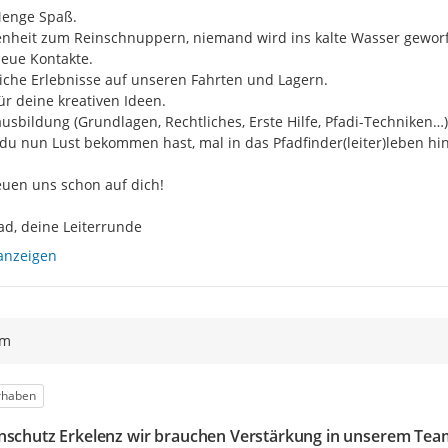
enge Spaß.

nheit zum Reinschnuppern, niemand wird ins kalte Wasser geworf
neue Kontakte.

iche Erlebnisse auf unseren Fahrten und Lagern.

für deine kreativen Ideen.

ausbildung (Grundlagen, Rechtliches, Erste Hilfe, Pfadi-Techniken…)

u nun Lust bekommen hast, mal in das Pfadfinder(leiter)leben hin
euen uns schon auf dich!

ad, deine Leiterrunde
anzeigen
ym
egorie
rhaben
nschutz Erkelenz wir brauchen Verstärkung in unserem Tea