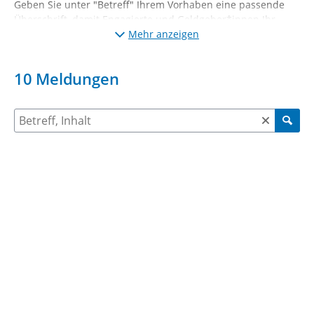
Geben Sie unter "Betreff" Ihrem Vorhaben eine passende
Überschrift, damit Engagierte und Geldgeber*innen Ihr
Vorhaben schon anhand der Überschrift einordnen können.
Mehr anzeigen
Beschreiben Sie im Freitextfeld unter "Betreff" Ihr Vorhaben
möglichst genau, damit Engagierte und Geldgeber*innen
10
Meldungen
anhand der Beschreibung gut einschätzen können, ob sie
sich in Ihrem Vorhaben engagieren möchten.
Suche nach Meldungen und Kommentaren