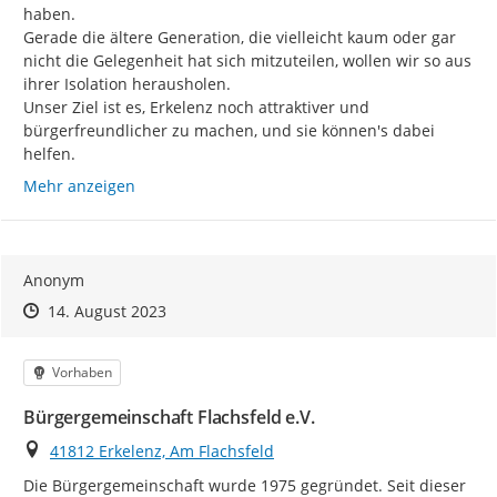
haben.

Gerade die ältere Generation, die vielleicht kaum oder gar 
nicht die Gelegenheit hat sich mitzuteilen, wollen wir so aus 
ihrer Isolation herausholen.

Unser Ziel ist es, Erkelenz noch attraktiver und 
bürgerfreundlicher zu machen, und sie können's dabei 
helfen.
Mehr anzeigen
Anonym
Zeitpunkt des Erstellens
Zeitpunkt des Erstellens
Zur Äußerung
14. August 2023
Kategorie
Vorhaben
Bürgergemeinschaft Flachsfeld e.V.
Ort
41812 Erkelenz, Am Flachsfeld
Die Bürgergemeinschaft wurde 1975 gegründet. Seit dieser 