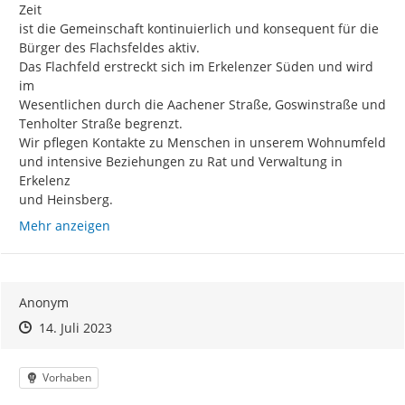
Zeit

ist die Gemeinschaft kontinuierlich und konsequent für die

Bürger des Flachsfeldes aktiv.

Das Flachfeld erstreckt sich im Erkelenzer Süden und wird 
im

Wesentlichen durch die Aachener Straße, Goswinstraße und

Tenholter Straße begrenzt.

Wir pflegen Kontakte zu Menschen in unserem Wohnumfeld

und intensive Beziehungen zu Rat und Verwaltung in 
Erkelenz

und Heinsberg.
Mehr anzeigen
Anonym
Zeitpunkt des Erstellens
Zeitpunkt des Erstellens
Zur Äußerung
14. Juli 2023
Kategorie
Vorhaben