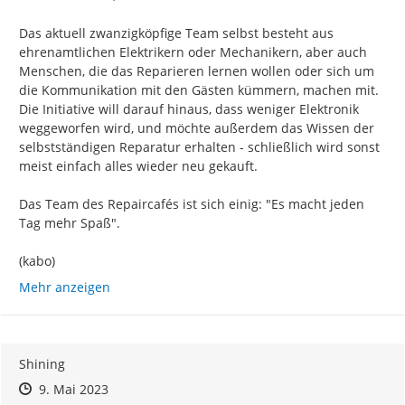
Das aktuell zwanzigköpfige Team selbst besteht aus 
ehrenamtlichen Elektrikern oder Mechanikern, aber auch 
Menschen, die das Reparieren lernen wollen oder sich um 
die Kommunikation mit den Gästen kümmern, machen mit.

Die Initiative will darauf hinaus, dass weniger Elektronik 
weggeworfen wird, und möchte außerdem das Wissen der 
selbstständigen Reparatur erhalten - schließlich wird sonst 
meist einfach alles wieder neu gekauft.

Das Team des Repaircafés ist sich einig: "Es macht jeden 
Tag mehr Spaß".

(kabo)
Mehr anzeigen
Shining
Zeitpunkt des Erstellens
Zeitpunkt des Erstellens
Zur Äußerung
9. Mai 2023