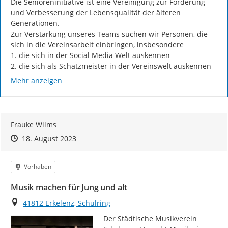
Die Senioreninitiative ist eine Vereinigung zur Förderung 
und Verbesserung der Lebensqualität der älteren 
Generationen.

Zur Verstärkung unseres Teams suchen wir Personen, die 
sich in die Vereinsarbeit einbringen, insbesondere

1. die sich in der Social Media Welt auskennen

2. die sich als Schatzmeister in der Vereinswelt auskennen
Mehr anzeigen
Frauke Wilms
Zeitpunkt des Erstellens
Zeitpunkt des Erstellens
Zur Äußerung
18. August 2023
Kategorie
Vorhaben
Musik machen für Jung und alt
Ort
41812 Erkelenz, Schulring
Der Städtische Musikverein 