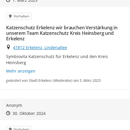
1. März 2025
Kategorie
Vorhaben
Katzenschutz Erkelenz wir brauchen Verstärkung in
unserem Team Katzenschutz Kreis Heinsberg und
Erkelenz
Ort
41812 Erkelenz, Lindenallee
Symbiovita Katzenschutz für Erkelenz und den Kreis 
Heinsberg
Mehr anzeigen
geändert von
Stadt Erkelenz (Moderator)
am 5. März 2025
Anonym
Zeitpunkt des Erstellens
Zeitpunkt des Erstellens
Zur Äußerung
30. Oktober 2024
Kategorie
Vorhaben