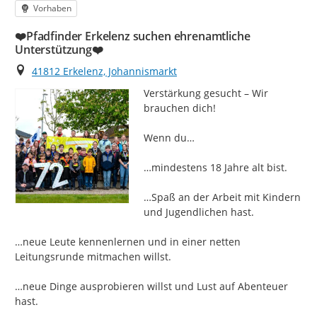
Kategorie
Vorhaben
❤️Pfadfinder Erkelenz suchen ehrenamtliche
Unterstützung❤️
Ort
41812 Erkelenz, Johannismarkt
Verstärkung gesucht – Wir 
brauchen dich!

Wenn du…

…mindestens 18 Jahre alt bist.

…Spaß an der Arbeit mit Kindern 
und Jugendlichen hast.

…neue Leute kennenlernen und in einer netten 
Leitungsrunde mitmachen willst.

…neue Dinge ausprobieren willst und Lust auf Abenteuer 
hast.
