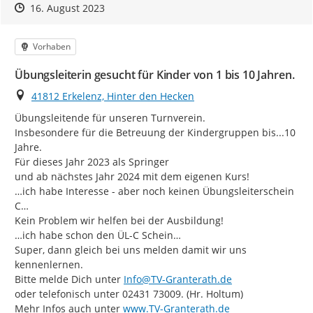
Zeitpunkt des Erstellens
Zeitpunkt des Erstellens
Zur Äußerung
16. August 2023
Kategorie
Vorhaben
Übungsleiterin gesucht für Kinder von 1 bis 10 Jahren.
Ort
41812 Erkelenz, Hinter den Hecken
Übungsleitende für unseren Turnverein.

Insbesondere für die Betreuung der Kindergruppen bis...10 
Jahre.

Für dieses Jahr 2023 als Springer

und ab nächstes Jahr 2024 mit dem eigenen Kurs!

…ich habe Interesse - aber noch keinen Übungsleiterschein 
C…

Kein Problem wir helfen bei der Ausbildung!

…ich habe schon den ÜL-C Schein…

Super, dann gleich bei uns melden damit wir uns 
kennenlernen.

Bitte melde Dich unter 
Info@TV-Granterath.de
oder telefonisch unter 02431 73009. (Hr. Holtum)

http://
Mehr Infos auch unter 
www.TV-Granterath.de