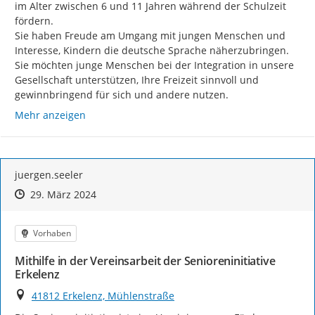
im Alter zwischen 6 und 11 Jahren während der Schulzeit 
fördern.

Sie haben Freude am Umgang mit jungen Menschen und 
Interesse, Kindern die deutsche Sprache näherzubringen.

Sie möchten junge Menschen bei der Integration in unsere 
Gesellschaft unterstützen, Ihre Freizeit sinnvoll und 
gewinnbringend für sich und andere nutzen.
Mehr anzeigen
juergen.seeler
Zeitpunkt des Erstellens
Zeitpunkt des Erstellens
Zur Äußerung
29. März 2024
Kategorie
Vorhaben
Mithilfe in der Vereinsarbeit der Senioreninitiative
Erkelenz
Ort
41812 Erkelenz, Mühlenstraße