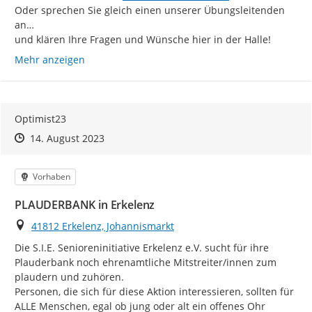
Oder sprechen Sie gleich einen unserer Übungsleitenden 
an…

und klären Ihre Fragen und Wünsche hier in der Halle!
Mehr anzeigen
Optimist23
Zeitpunkt des Erstellens
Zeitpunkt des Erstellens
Zur Äußerung
14. August 2023
Kategorie
Vorhaben
PLAUDERBANK in Erkelenz
Ort
41812 Erkelenz, Johannismarkt
Die S.I.E. Senioreninitiative Erkelenz e.V. sucht für ihre 
Plauderbank noch ehrenamtliche Mitstreiter/innen zum 
plaudern und zuhören.

Personen, die sich für diese Aktion interessieren, sollten für 
ALLE Menschen, egal ob jung oder alt ein offenes Ohr 