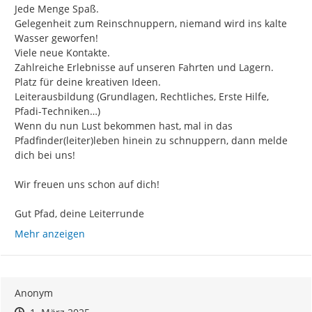
Jede Menge Spaß.

Gelegenheit zum Reinschnuppern, niemand wird ins kalte 
Wasser geworfen!

Viele neue Kontakte.

Zahlreiche Erlebnisse auf unseren Fahrten und Lagern.

Platz für deine kreativen Ideen.

Leiterausbildung (Grundlagen, Rechtliches, Erste Hilfe, 
Pfadi-Techniken…)

Wenn du nun Lust bekommen hast, mal in das 
Pfadfinder(leiter)leben hinein zu schnuppern, dann melde 
dich bei uns!

Wir freuen uns schon auf dich!

Gut Pfad, deine Leiterrunde
Mehr anzeigen
Anonym
Zeitpunkt des Erstellens
Zeitpunkt des Erstellens
Zur Äußerung