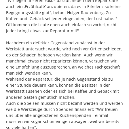
"Wir legen unseren Fokus darauf, neben dem Repair-Cafe 
auch ein ,Erzählcafé' anzubieten, da es in Erkelenz so keine 
Begegnungsstätte gibt", betont Holger Rautenberg. Zu 
Kaffee und  Gebäck sei jeder eingeladen, der Lust habe. "

Oft kommen die Leute eben auch einfach so vorbei, nicht 
jeder bringt etwas zur Reparatur mit"

Nachdem ein defekter Gegenstand zunächst in der 
Werkstatt untersucht wurde, wird noch vor Ort entschieden, 
ob der Schaden behoben werden kann. Auch wenn wir 
manchmal etwas nicht reparieren können, versuchen wir, 
eine Empfehlung auszusprechen, an welches Fachgeschäft 
man sich wenden kann.

Während der Reparatur, die je nach Gegenstand bis zu 
einer Stunde dauern kann, können die Besitzer in der 
Werkstatt zusehen oder es sich bei Kaffee und Gebäck mit 
anderen Gästen gemütlich machen.

Auch die Speisen müssen nicht bezahlt werden und werden 
wie die Werkzeuge durch Spenden finanziert: "Wir freuen 
uns über alle angebotenen Kuchenspenden - einmal 
mussten wir sogar schon einigen absagen, weil wir bereits 
so viele hatten",
