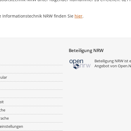
ie Informationstechnik NRW finden Sie
hier
.
Beteiligung NRW
Beteiligung NRW ist 
Angebot von
Open.
ular
eit
che
rache
einstellungen