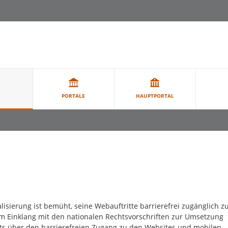
PORTALE
HAUPTPORTAL
isierung ist bemüht, seine Webauftritte barrierefrei zugänglich z
e im Einklang mit den nationalen Rechtsvorschriften zur Umsetzung
nts über den barrierefreien Zugang zu den Websites und mobilen