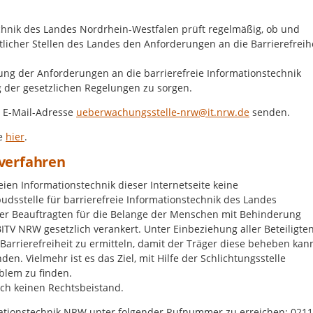
echnik des Landes Nordrhein-Westfalen prüft regelmäßig, ob und
icher Stellen des Landes den Anforderungen an die Barrierefreih
ltung der Anforderungen an die barrierefreie Informationstechnik
 der gesetzlichen Regelungen zu sorgen.
e E-Mail-Adresse
ueberwachungsstelle-nrw@it.nrw.de
senden.
ie
hier
.
verfahren
eien Informationstechnik dieser Internetseite keine
udsstelle für barrierefreie Informationstechnik des Landes
der Beauftragten für die Belange der Menschen mit Behinderung
ITV NRW gesetzlich verankert. Unter Einbeziehung aller Beteiligte
arrierefreiheit zu ermitteln, damit der Träger diese beheben kan
en. Vielmehr ist es das Ziel, mit Hilfe der Schlichtungsstelle
blem zu finden.
uch keinen Rechtsbeistand.
rmationstechnik NRW unter folgender Rufnummer zu erreichen: 0211