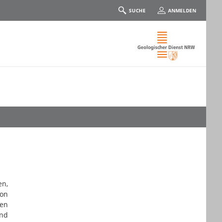
SUCHE
ANMELDEN
en,
von
nen
und