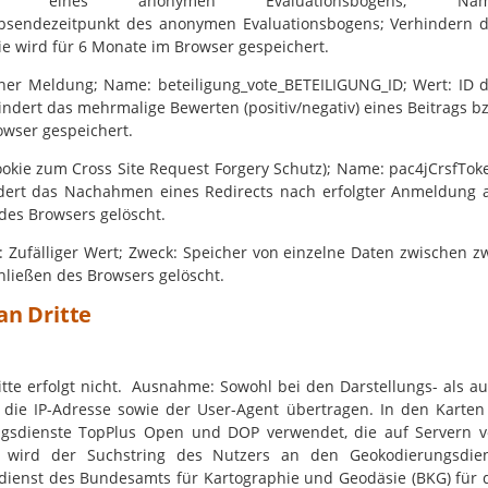
n eines anonymen Evaluationsbogens; Nam
Absendezeitpunkt des anonymen Evaluationsbogens; Verhindern 
e wird für 6 Monate im Browser gespeichert.
ner Meldung; Name: beteiligung_vote_BETEILIGUNG_ID; Wert: ID 
indert das mehrmalige Bewerten (positiv/negativ) eines Beitrags b
owser gespeichert.
kie zum Cross Site Request Forgery Schutz); Name: pac4jCrsfTok
indert das Nachahmen eines Redirects nach erfolgter Anmeldung
des Browsers gelöscht.
: Zufälliger Wert; Zweck: Speicher von einzelne Daten zwischen z
chließen des Browsers gelöscht.
n Dritte
te erfolgt nicht. Ausnahme: Sowohl bei den Darstellungs- als a
die IP-Adresse sowie der User-Agent übertragen. In den Karten
ngsdienste TopPlus Open und DOP verwendet, die auf Servern 
 wird der Suchstring des Nutzers an den Geokodierungsdie
dienst des Bundesamts für Kartographie und Geodäsie (BKG) für 