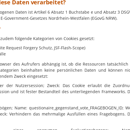
ese Daten verarbeitet?
ogenen Daten ist Artikel 6 Absatz 1 Buchstabe e und Absatz 3 DS
es E-Government-Gesetzes Nordrhein-Westfalen (EGovG NRW).
r
zudem folgende Kategorien von Cookies gesetzt:
ite Request Forgery Schutz, JSF-Flash-Scope)
lle
rowser des Aufrufers abhängig ist, ob die Ressourcen tatsächlich
Kategorien beinhalten keine persönlichen Daten und können ni
gendem Zweck eingesetzt:
fier der Nutzersession; Zweck: Das Cookie erlaubt die Zuordn
sion und ist fester Bestandteil des unterliegenden Frameworks. 
bögen; Name: questionaire_gegenstand_vote_FRAGEBOGEN_ID; W
ck: Verhindern das mehrmalige Ausfüllen eines Fragebogens. 