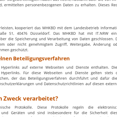
ind, ermittelten personenbezogenen Daten zu erhalten. Dieses Re
rleisten, kooperiert das MHKBD mit dem Landesbetrieb Informat
traße 51, 40476 Düsseldorf. Das MHKBD hat mit IT.NRW ein
über die Speicherung und Verarbeitung von Daten geschlossen. 
em oder nicht genehmigtem Zugriff, Weitergabe, Änderung o
hmen geschützt.
elnen Beteiligungsverfahren
n Hyperlinks auf externe Webseiten und Dienste enthalten. Di
e Hyperlinks. Für diese Webseiten und Dienste gelten stets 
chen, der das Beteiligungsverfahren durchführt und dafür di
enschutzerklärungen und Datenschutzrichtlinien auf diesen exter
n Zweck verarbeitet?
nische Protokolle. Diese Protokolle regeln die elektronis
und Geräten und sind insbesondere für die Sicherheit die