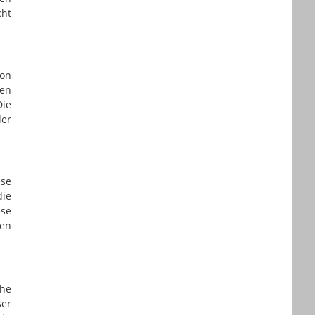
cht
ion
en
Die
der
ese
die
ese
nen
che
ser