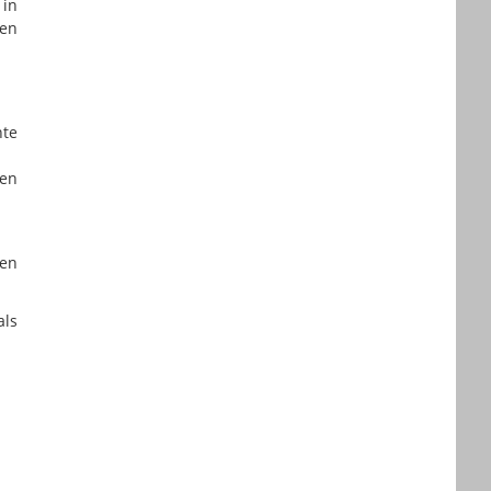
n
in
ten
te
men
den
als