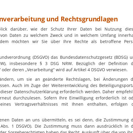
enverarbeitung und Rechtsgrundlagen
lick darüber, wie der Schutz Ihrer Daten bei Nutzung die
Art von Daten zu welchem Zweck und in welchem Umfang innerh
ßerdem möchten wir Sie über Ihre Rechte als betroffene Per
rundverordnung (DSGVO) das Bundesdatenschutzgesetz (BDSG) 
RW), insbesondere § 3 DSG NRW. Bezüglich der Definition 
 oder deren „Verarbeitung“ wird auf Artikel 4 DSGVO verwiesen.
 ändern, um sie an geänderte Rechtslagen, bei Änderungen 
ssen. Auch im Zuge der Weiterentwicklung des Beteiligungsport
dieser Datenschutzerklärung erforderlich werden. Daher empfeh
neut durchzulesen. Sofern Ihre Einwilligung erforderlich ist o
eines Vertragsverhältnisses mit Ihnen enthalten, erfolgen 
genen Daten an uns übermitteln, es sei denn, die Zustimmung 
l 8 Abs. 1 DSGVO). Die Zustimmung muss dann ausdrücklich in 
 oder Sorgeberechtigten haben das Recht, Auskunft über die von ih