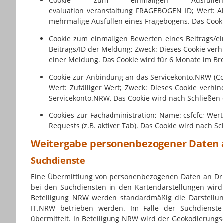
Cookie zum einmaligen Ausfülle
evaluation_veranstaltung_FRAGEBOGEN_ID; Wert: 
mehrmalige Ausfüllen eines Fragebogens. Das Cooki
Cookie zum einmaligen Bewerten eines Beitrags/ei
Beitrags/ID der Meldung; Zweck: Dieses Cookie verh
einer Meldung. Das Cookie wird für 6 Monate im Br
Cookie zur Anbindung an das Servicekonto.NRW (Coo
Wert: Zufälliger Wert; Zweck: Dieses Cookie verh
Servicekonto.NRW. Das Cookie wird nach Schließen 
Cookies zur Fachadministration; Name: csfcfc; Wert
Requests (z.B. aktiver Tab). Das Cookie wird nach S
Weitergabe personenbezogener Daten a
Suchdienste
Eine Übermittlung von personenbezogenen Daten an Drit
bei den Suchdiensten in den Kartendarstellungen wird 
Beteiligung NRW werden standardmäßig die Darstellu
IT.NRW
betrieben werden. Im Falle der Suchdienste
übermittelt. In Beteiligung NRW wird der Geokodierungs