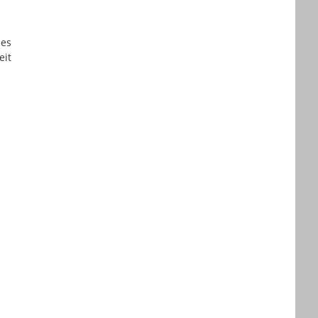
es
eit