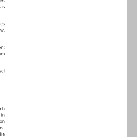
e:
das
des
zw.
en;
 am
wei
uch
 in
von
nst
die