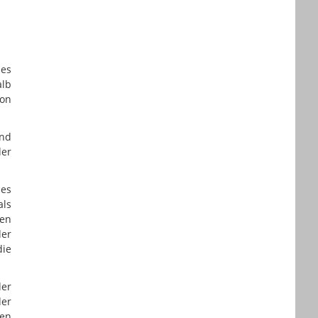
ses
alb
son
und
der
des
als
len
der
die
der
der
ren