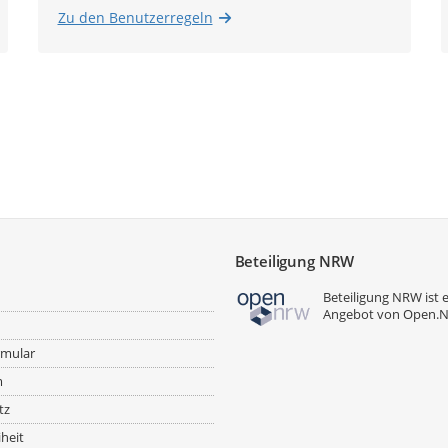
Zu den Benutzerregeln
Beteiligung NRW
Beteiligung NRW ist 
Angebot von
Open.
rmular
m
tz
iheit