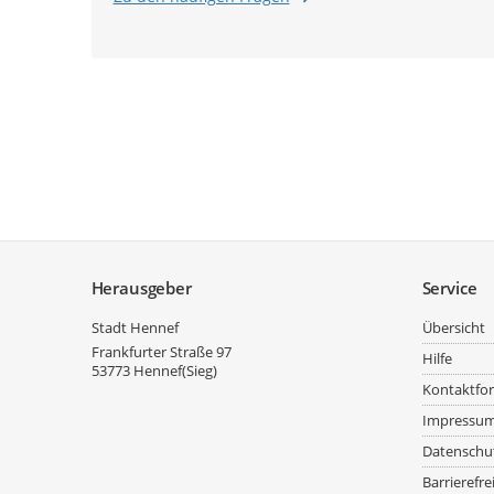
Service
Herausgeber
Service
Stadt Hennef
Übersicht
Frankfurter Straße 97
Hilfe
53773
Hennef(Sieg)
Kontaktfo
Impressu
Datenschu
Barrierefre