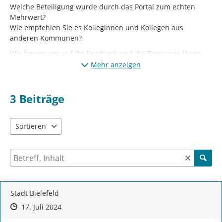
Welche Beteiligung wurde durch das Portal zum echten
Mehrwert?
Wie empfehlen Sie es Kolleginnen und Kollegen aus
anderen Kommunen?
Wir freuen uns auf Ihr Feedback und die Tipps, wie Ihnen
Beteiligung NRW geholfen hat.
Mehr anzeigen
3
Beiträge
Sortieren
5 Einträge verfügbar. Benutzen Sie "Pfeiltaste oben" und "Pfeil
Suche nach Beiträgen und Kommentaren
Stadt Bielefeld
Zeitpunkt des Erstellens
Zeitpunkt des Erstellens
Zur Äußerung
17. Juli 2024