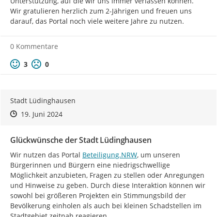
Unterstützung, auf die wir uns immer verlassen können.

Wir gratulieren herzlich zum 2-Jährigen und freuen uns 
darauf, das Portal noch viele weitere Jahre zu nutzen.
0 Kommentare
Positive Bewertung
Negative Bewertung
3
0
Stadt Lüdinghausen
Zeitpunkt des Erstellens
Zeitpunkt des Erstellens
Zur Äußerung
19. Juni 2024
Glückwünsche der Stadt Lüdinghausen
http://
Wir nutzen das Portal 
Beteiligung.NRW
, um unseren 
Bürgerinnen und Bürgern eine niedrigschwellige 
Möglichkeit anzubieten, Fragen zu stellen oder Anregungen 
und Hinweise zu geben. Durch diese Interaktion können wir 
sowohl bei größeren Projekten ein Stimmungsbild der 
Bevölkerung einholen als auch bei kleinen Schadstellen im 
Stadtgebiet zeitnah reagieren.