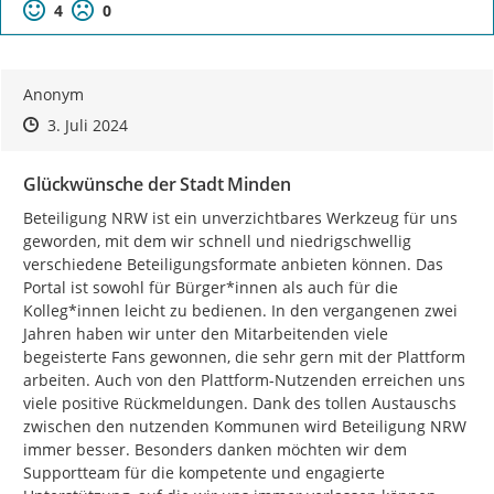
Positive Bewertung
Negative Bewertung
4
0
Anonym
Zeitpunkt des Erstellens
Zeitpunkt des Erstellens
Zur Äußerung
3. Juli 2024
Glückwünsche der Stadt Minden
Beteiligung NRW ist ein unverzichtbares Werkzeug für uns 
geworden, mit dem wir schnell und niedrigschwellig 
verschiedene Beteiligungsformate anbieten können. Das 
Portal ist sowohl für Bürger*innen als auch für die 
Kolleg*innen leicht zu bedienen. In den vergangenen zwei 
Jahren haben wir unter den Mitarbeitenden viele 
begeisterte Fans gewonnen, die sehr gern mit der Plattform 
arbeiten. Auch von den Plattform-Nutzenden erreichen uns 
viele positive Rückmeldungen. Dank des tollen Austauschs 
zwischen den nutzenden Kommunen wird Beteiligung NRW 
immer besser. Besonders danken möchten wir dem 
Supportteam für die kompetente und engagierte 