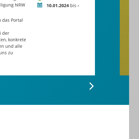
iligung NRW
Zeitraum
10.01.2024
bis
-
 das Portal
i der
ten, konkrete
n und alle
uns zu