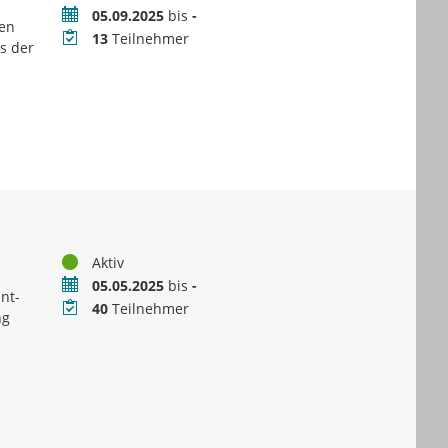
Zeitraum
05.09.2025
bis
-
hen
Teilnehmer
13
Teilnehmer
s der
Status
Aktiv
Zeitraum
05.05.2025
bis
-
nt-
Teilnehmer
40
Teilnehmer
ng