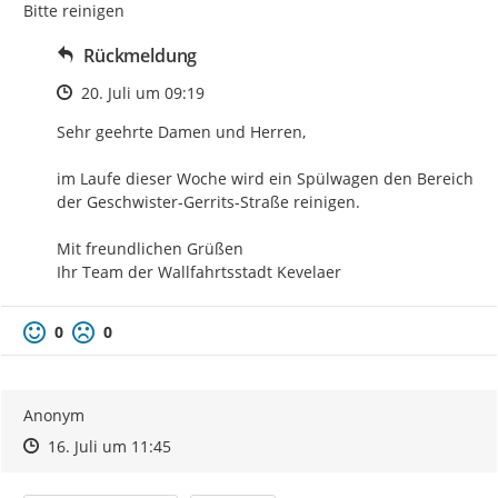
Bitte reinigen
Rückmeldung
Zeitpunkt des Erstellens
20. Juli um 09:19
Sehr geehrte Damen und Herren,

im Laufe dieser Woche wird ein Spülwagen den Bereich 
der Geschwister-Gerrits-Straße reinigen.

Mit freundlichen Grüßen

Ihr Team der Wallfahrtsstadt Kevelaer
0
0
Anonym
Zeitpunkt des Erstellens
Zeitpunkt des Erstellens
Zur Äußerung
16. Juli um 11:45