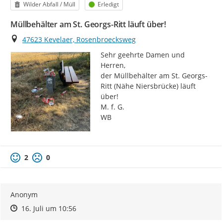
Kategorie
Status
Wilder Abfall / Müll
Erledigt
Müllbehälter am St. Georgs-Ritt läuft über!
Ort
47623 Kevelaer, Rosenbroecksweg
Sehr geehrte Damen und 
Herren,

der Müllbehälter am St. Georgs-
Ritt (Nähe Niersbrücke) läuft 
über!

M. f. G.

WB
2
0
Anonym
Zeitpunkt des Erstellens
Zeitpunkt des Erstellens
Zur Äußerung
16. Juli um 10:56