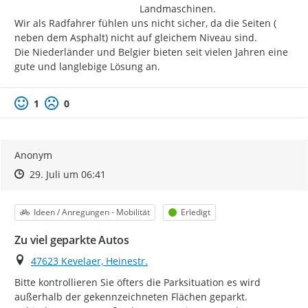
Landmaschinen.

Wir als Radfahrer fühlen uns nicht sicher, da die Seiten ( 
neben dem Asphalt) nicht auf gleichem Niveau sind.

Die Niederländer und Belgier bieten seit vielen Jahren eine 
gute und langlebige Lösung an.
1
0
Anonym
Zeitpunkt des Erstellens
Zeitpunkt des Erstellens
Zur Äußerung
29. Juli um 06:41
Kategorie
Status
Ideen / Anregungen - Mobilität
Erledigt
Zu viel geparkte Autos
Ort
47623 Kevelaer, Heinestr.
Bitte kontrollieren Sie öfters die Parksituation es wird 
außerhalb der gekennzeichneten Flächen geparkt. 