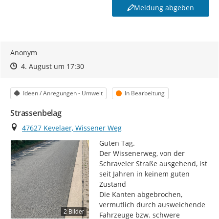
Meldung abgeben
Anonym
Zeitpunkt des Erstellens
Zeitpunkt des Erstellens
Zur Äußerung
4. August um 17:30
Kategorie
Status
Ideen / Anregungen - Umwelt
In Bearbeitung
Strassenbelag
Ort
47627 Kevelaer, Wissener Weg
Guten Tag.

Der Wissenerweg, von der 
Schraveler Straße ausgehend, ist 
seit Jahren in keinem guten 
Zustand

Die Kanten abgebrochen, 
vermutlich durch ausweichende 
2 Bilder
Fahrzeuge bzw. schwere 