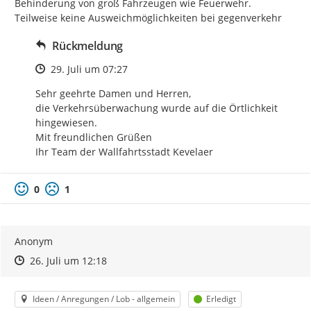
Behinderung von groß Fahrzeugen wie Feuerwehr. 
Teilweise keine Ausweichmöglichkeiten bei gegenverkehr
Rückmeldung
Zeitpunkt des Erstellens
29. Juli um 07:27
Sehr geehrte Damen und Herren,

die Verkehrsüberwachung wurde auf die Örtlichkeit 
hingewiesen.

Mit freundlichen Grüßen

Ihr Team der Wallfahrtsstadt Kevelaer
0
1
Anonym
Zeitpunkt des Erstellens
Zeitpunkt des Erstellens
Zur Äußerung
26. Juli um 12:18
Kategorie
Status
Ideen / Anregungen / Lob - allgemein
Erledigt