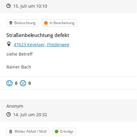
Zeitpunkt des Erstellens
Zeitpunkt des Erstellens
Zur Äußerung
15. Juli um 10:10
Kategorie
Status
Beleuchtung
In Bearbeitung
Straßenbeleuchtung defekt
Ort
47623 Kevelaer, Fliederweg
siehe Betreff

Rainer Bach
0
0
Anonym
Zeitpunkt des Erstellens
Zeitpunkt des Erstellens
Zur Äußerung
14. Juli um 20:32
Kategorie
Status
Wilder Abfall / Müll
Erledigt