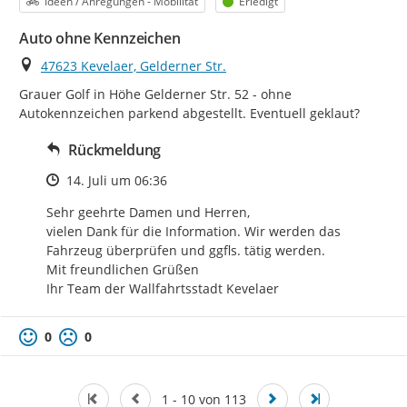
Kategorie
Status
Ideen / Anregungen - Mobilität
Erledigt
Auto ohne Kennzeichen
Ort
47623 Kevelaer, Gelderner Str.
Grauer Golf in Höhe Gelderner Str. 52 - ohne 
Autokennzeichen parkend abgestellt. Eventuell geklaut?
Rückmeldung
Zeitpunkt des Erstellens
14. Juli um 06:36
Sehr geehrte Damen und Herren,

vielen Dank für die Information. Wir werden das 
Fahrzeug überprüfen und ggfls. tätig werden.

Mit freundlichen Grüßen

Ihr Team der Wallfahrtsstadt Kevelaer
0
0
1 - 10 von 113