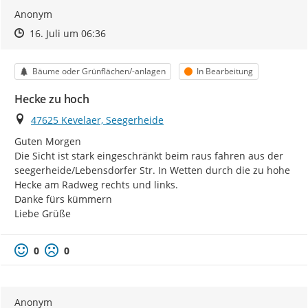
Anonym
Zeitpunkt des Erstellens
Zeitpunkt des Erstellens
Zur Äußerung
16. Juli um 06:36
Kategorie
Status
Bäume oder Grünflächen/-anlagen
In Bearbeitung
Hecke zu hoch
Ort
47625 Kevelaer, Seegerheide
Guten Morgen

Die Sicht ist stark eingeschränkt beim raus fahren aus der 
seegerheide/Lebensdorfer Str. In Wetten durch die zu hohe 
Hecke am Radweg rechts und links.

Danke fürs kümmern

Liebe Grüße
0
0
Anonym