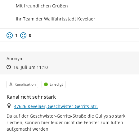
Mit freundlichen Grüßen

Ihr Team der Wallfahrtsstadt Kevelaer
1
0
Anonym
Zeitpunkt des Erstellens
Zeitpunkt des Erstellens
Zur Äußerung
19. Juli um 11:10
Kategorie
Status
Kanalisation
Erledigt
Kanal richt sehr stark
Ort
47626 Kevelaer, Geschwister-Gerrits-Str.
Da auf der Geschwister-Gerrits-Straße die Gullys so stark 
riechen, können hier leider nicht die Fenster zum lüften 
aufgemacht werden.
