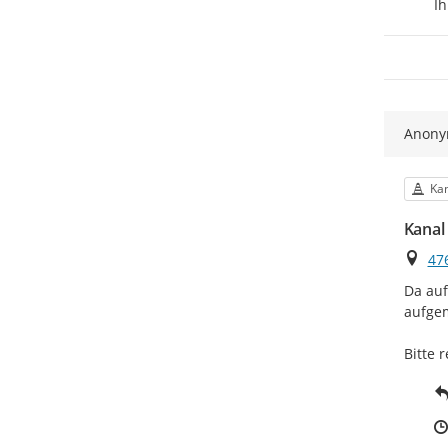
Ih
Anon
Kat
Kan
Kanal 
Ort
476
Da auf
aufgem
Bitte 