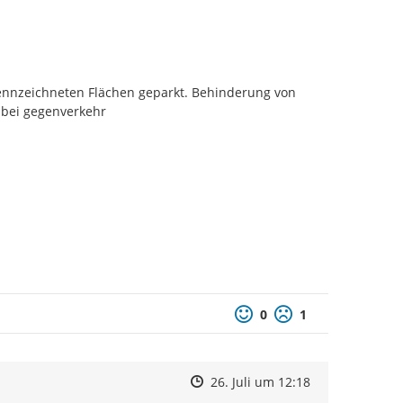
ekennzeichneten Flächen geparkt. Behinderung von 
 bei gegenverkehr
0
1
Zeitpunkt des Erstellens
Zeitpunkt des Erstellens
Zur Äußerung
26. Juli um 12:18