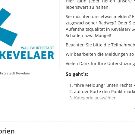
Hier kann jeder helfen unsere 
lebenswert zu halten!
Sie möchten uns etwas melden? Ei
zugewachsener Radweg? Oder Sie 
Aufenthaltsqualität in Kevelaer?
Schaden bzw. Mangel!
Beachten Sie bitte die Teilnahm
Wir bearbeiten die Meldungen so 
Vielen Dank für Ihre Unterstüzung
hrtsstadt Kevelaer
So geht's:
"Ihre Meldung" unten rechts k
auf der Karte den Punkt mark
Kategorie auswählen
im Textfeld kurz beschreiben
ggf. ein Foto beifügen
"Meldung absenden"
Ihre Meldung wird nicht angezeigt?
D
orien
Ideen- und Mängelmelder erschein