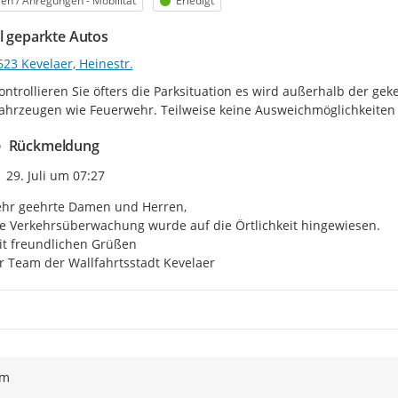
een / Anregungen - Mobilität
Erledigt
el geparkte Autos
23 Kevelaer, Heinestr.
kontrollieren Sie öfters die Parksituation es wird außerhalb der g
ahrzeugen wie Feuerwehr. Teilweise keine Ausweichmöglichkeiten
Rückmeldung
Zeitpunkt des Erstellens
29. Juli um 07:27
hr geehrte Damen und Herren,

e Verkehrsüberwachung wurde auf die Örtlichkeit hingewiesen.

t freundlichen Grüßen

r Team der Wallfahrtsstadt Kevelaer
ym