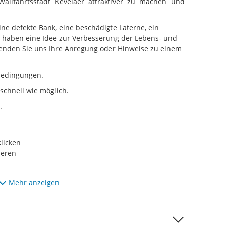
Wallfahrtsstadt Kevelaer attraktiver zu machen und
ne defekte Bank, eine beschädigte Laterne, ein
haben eine Idee zur Verbesserung der Lebens- und
 Senden Sie uns Ihre Anregung oder Hinweise zu einem
ebedingungen.
schnell wie möglich.
.
licken
ieren
Mehr anzeigen
a die Meldungen erst gesichtet werden, bevor sie im
en, bitten wir um etwas Geduld. Wir sichten und