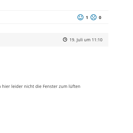
1
0
Zeitpunkt des Erstellens
Zeitpunkt des Erstellens
Zur Äußerung
19. Juli um 11:10
hier leider nicht die Fenster zum lüften 