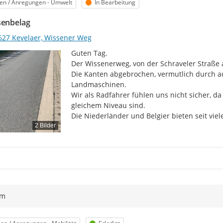
egorie
Status
en / Anregungen - Umwelt
In Bearbeitung
senbelag
627 Kevelaer, Wissener Weg
Guten Tag.

Der Wissenerweg, von der Schraveler Straße a
Die Kanten abgebrochen, vermutlich durch 
Landmaschinen.

Wir als Radfahrer fühlen uns nicht sicher, da
gleichem Niveau sind.

Die Niederländer und Belgier bieten seit vie
2 Bilder
ym
egorie
Status