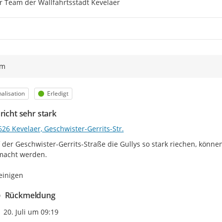
r Team der Wallfahrtsstadt Kevelaer
ym
egorie
Status
alisation
Erledigt
richt sehr stark
26 Kevelaer, Geschwister-Gerrits-Str.
 der Geschwister-Gerrits-Straße die Gullys so stark riechen, können 
acht werden.

reinigen
Rückmeldung
Zeitpunkt des Erstellens
20. Juli um 09:19