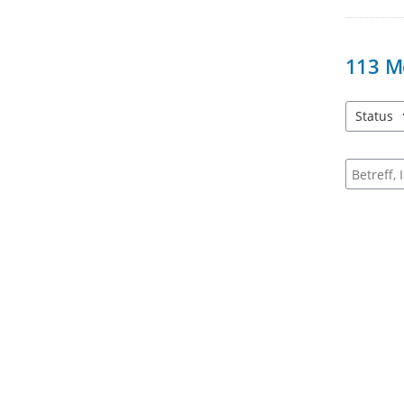
113
M
Status
3 Einträg
Suche na