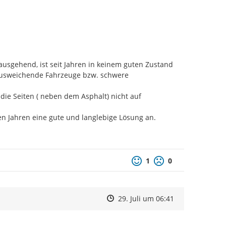
usgehend, ist seit Jahren in keinem guten Zustand

ausweichende Fahrzeuge bzw. schwere 
 die Seiten ( neben dem Asphalt) nicht auf 
len Jahren eine gute und langlebige Lösung an.
1
0
Zeitpunkt des Erstellens
Zeitpunkt des Erstellens
Zur Äußerung
29. Juli um 06:41