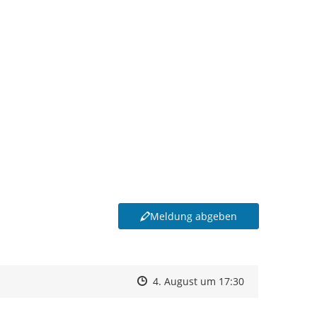
Meldung abgeben
Zeitpunkt des Erstellens
Zeitpunkt des Erstellens
Zur Äußerung
4. August um 17:30