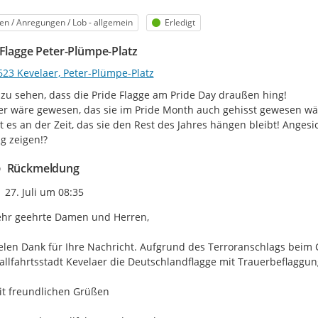
egorie
Status
en / Anregungen / Lob - allgemein
Erledigt
 Flagge Peter-Plümpe-Platz
623 Kevelaer, Peter-Plümpe-Platz
zu sehen, dass die Pride Flagge am Pride Day draußen hing!

r wäre gewesen, das sie im Pride Month auch gehisst gewesen wär
ist es an der Zeit, das sie den Rest des Jahres hängen bleibt! Angesi
g zeigen!?
Rückmeldung
Zeitpunkt des Erstellens
27. Juli um 08:35
hr geehrte Damen und Herren,

elen Dank für Ihre Nachricht. Aufgrund des Terroranschlags beim Ch
llfahrtsstadt Kevelaer die Deutschlandflagge mit Trauerbeflaggung
t freundlichen Grüßen
