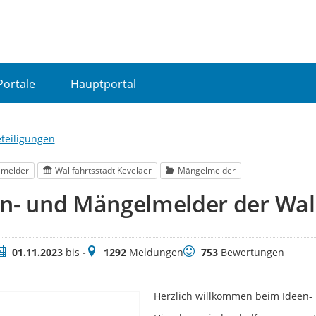
Portale
Hauptportal
eteiligungen
lmelder
Wallfahrtsstadt Kevelaer
Mängelmelder
n- und Mängelmelder der Wall
eitraum
Meldungen
Bewertungen
01.11.2023
bis
-
1292
Meldungen
753
Bewertungen
Herzlich willkommen beim Ideen- 