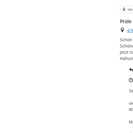
Kat
Ide
Pride
Ort
47
Schön 
Schöne
Jetzt 
Haltun
Se
vi
Wa
Mi