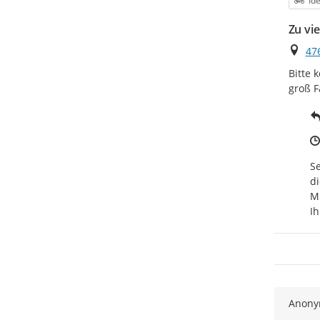
Id
Zu vi
Ort
476
Bitte 
groß F
Se
di
Mi
Ih
Anon