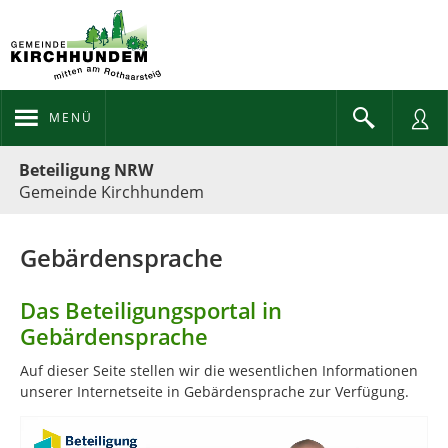
MENÜ
Portalnavigation
Beteiligung NRW
Gemeinde Kirchhundem
Gebärdensprache
Das Beteiligungsportal in
Gebärdensprache
Auf dieser Seite stellen wir die we­sent­lichen In­for­ma­tionen
unserer In­ter­netseite in Ge­bär­den­sprache zur Ver­fügung.