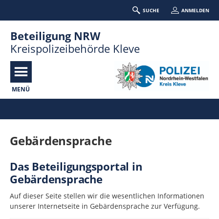
SUCHE
ANMELDEN
Beteiligung NRW
Kreispolizeibehörde Kleve
MENÜ
Portalnavigation
Gebärdensprache
Das Beteiligungsportal in
Gebärdensprache
Auf dieser Seite stellen wir die we­sent­lichen In­for­ma­tionen
unserer In­ter­netseite in Ge­bär­den­sprache zur Ver­fügung.