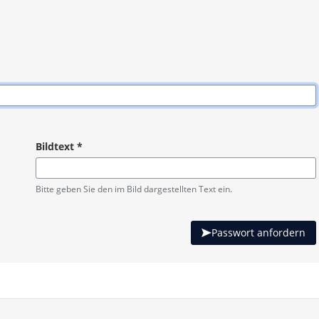
Bildtext
*
Pflichtangabe
Bitte geben Sie den im Bild dargestellten Text ein.
Passwort anfordern