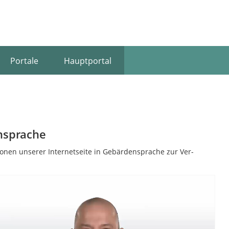
Portale
Hauptportal
ensprache
tionen unserer In­ter­netseite in Ge­bär­den­sprache zur Ver­