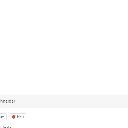
chneider
egorie
Status
um
Neu