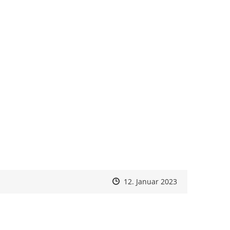
Zeitpunkt des Erstellens
Zeitpunkt des Erstellens
Zur Äußerung
12. Januar 2023