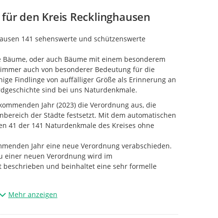
ür den Kreis Recklinghausen
nghausen 141 sehenswerte und schützenswerte
ne Bäume, oder auch Bäume mit einem besonderem
r immer auch von besonderer Bedeutung für die
ige Findlinge von auffälliger Größe als Erinnerung an
rdgeschichte sind bei uns Naturdenkmale.
 kommenden Jahr (2023) die Verordnung aus, die
bereich der Städte festsetzt. Mit dem automatischen
en 41 der 141 Naturdenkmale des Kreises ohne
mmenden Jahr eine neue Verordnung verabschieden.
u einer neuen Verordnung wird im
t beschrieben und beinhaltet eine sehr formelle
fiziellen Verfahrens, dass eine öffentliche Auslegung
Mehr anzeigen
begleitende Beratung und abschließende
durch die Gremien des Kreises beinhaltet, bitten wir