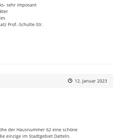
ks- sehr imposant

ter

es

tz Prof.-Schulte-Str.
Zeitpunkt des Erstellens
Zeitpunkt des Erstellens
Zur Äußerung
12. Januar 2023
 Höhe der Hausnummer 62 eine schöne 
e einzige im Stadtgebiet Datteln.