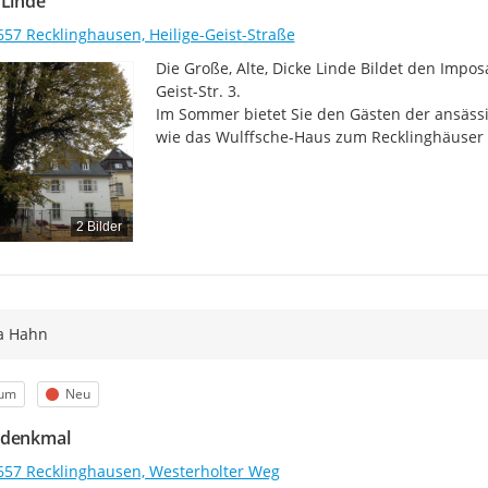
 Linde
657 Recklinghausen, Heilige-Geist-Straße
Die Große, Alte, Dicke Linde Bildet den Impos
Geist-Str. 3.

Im Sommer bietet Sie den Gästen der ansäss
wie das Wulffsche-Haus zum Recklinghäuser 
2 Bilder
a Hahn
egorie
Status
um
Neu
rdenkmal
657 Recklinghausen, Westerholter Weg