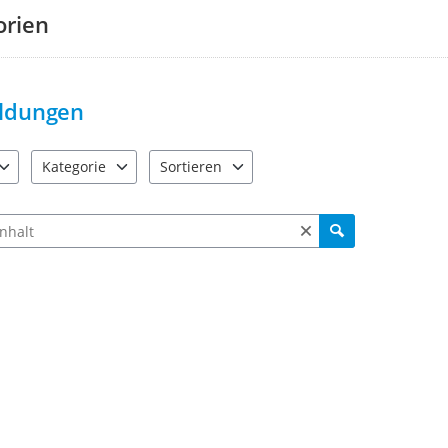
um Ihre Mithilfe.
orien
Was ist ein Naturdenkmal?
wird 
Konkret heißt es dort:
ldungen
Naturdenkmäler sind rechtsverbin
entsprechende Flächen bis zu fünf
Kategorie
Sortieren
e verfügbar. Benutzen Sie "Pfeiltaste oben" und "Pfeiltaste unten"
2 Einträge verfügbar. Benutzen Sie "Pfeiltaste oben" und "Pfe
2 Einträge verfügbar. Benutzen Sie "Pfeiltas
1. aus wissenschaftlichen, natur
ch Meldungen und Kommentaren
2. wegen ihrer Seltenheit, Eigenar
Der Gedanke an Bäume und auch F
Kombinationen, Baumgruppen, viel
besondere Orte verbunden mit ein