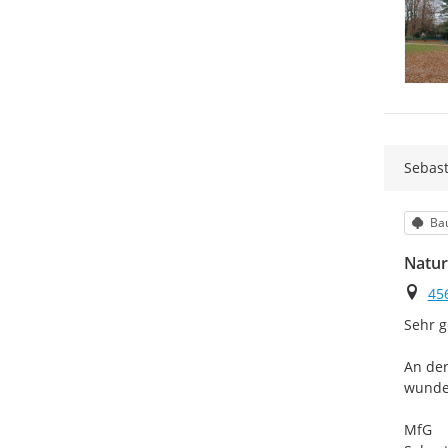
Sebas
Kat
Ba
Natu
Ort
45
Sehr g
An der
wunder
MfG
