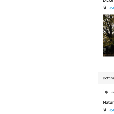
Dicke
Ort
45
Bettin
Kat
Ba
Natu
Ort
45