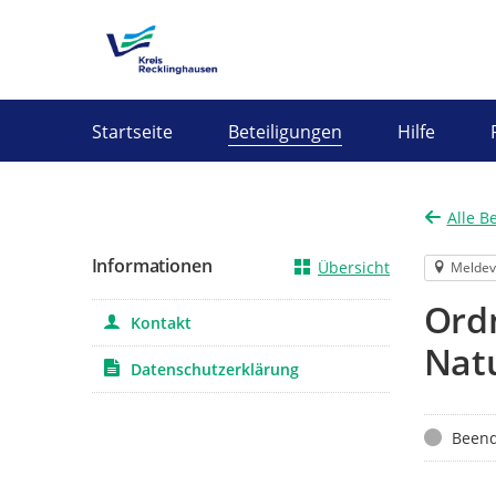
Portalnavigation
Startseite
Beteiligungen
Hilfe
Alle B
Informationen
Übersicht
Meldev
Ord
Kontakt
Natu
Datenschutzerklärung
Status
Beend