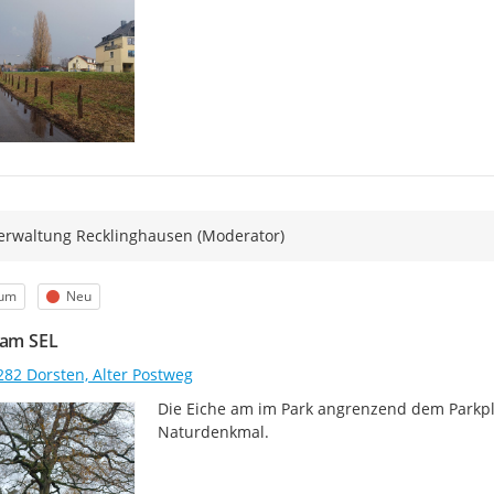
erwaltung Recklinghausen (Moderator)
egorie
Status
um
Neu
 am SEL
282 Dorsten, Alter Postweg
Die Eiche am im Park angrenzend dem Parkpla
Naturdenkmal.