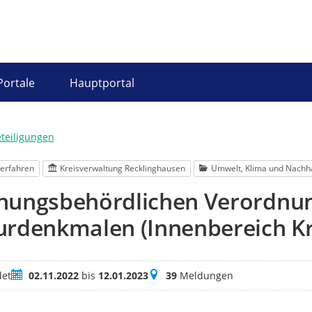
Portale
Hauptportal
eteiligungen
erfahren
Kreisverwaltung Recklinghausen
Umwelt, Klima und Nachha
nungsbehördlichen Verordnun
rdenkmalen (Innenbereich Kr
Zeitraum
Meldungen
et
02.11.2022
bis
12.01.2023
39
Meldungen