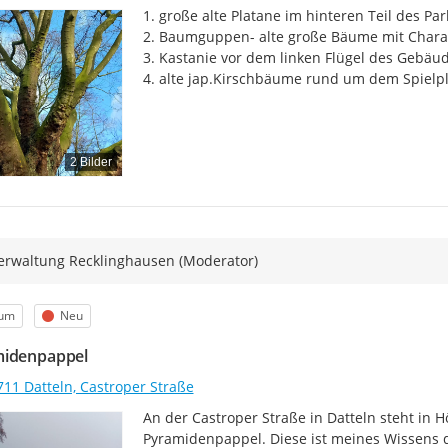
1. große alte Platane im hinteren Teil des Par
2. Baumguppen- alte große Bäume mit Charak
3. Kastanie vor dem linken Flügel des Gebäud
4. alte jap.Kirschbäume rund um dem Spielpla
2 Bilder
erwaltung Recklinghausen (Moderator)
egorie
Status
um
Neu
idenpappel
711 Datteln, Castroper Straße
An der Castroper Straße in Datteln steht in
Pyramidenpappel. Diese ist meines Wissens di