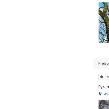
Kreisv
Kat
Ba
Pyram
Ort
45