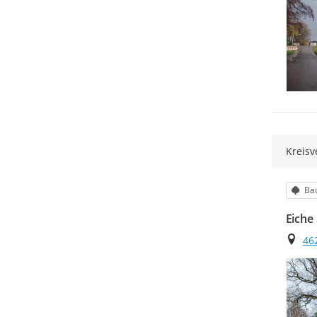
Kreisv
Kat
Ba
Eiche
Ort
46