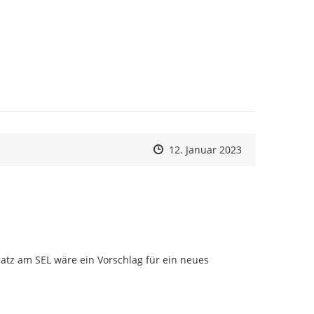
Zeitpunkt des Erstellens
Zeitpunkt des Erstellens
Zur Äußerung
12. Januar 2023
tz am SEL wäre ein Vorschlag für ein neues 