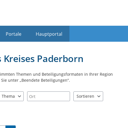
Portale
Hauptportal
s Kreises Paderborn
stimmten Themen und Beteiligungsformaten in Ihrer Region
Sie unter „Beendete Beteiligungen“.
Ort
Thema
Sortieren
nd "Pfeiltaste unten" zum Navigieren.
zen Sie "Pfeiltaste oben" und "Pfeiltaste unten" zum Navigieren.
7 Einträge verfügbar. Benutzen Sie "Pfeiltaste oben" und "Pfeiltast
2 Einträge verfügbar. Benutz