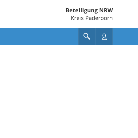
Beteiligung NRW
Kreis Paderborn
e unten" zum Navigieren.
en Sie "Pfeiltaste oben" und "Pfeiltaste unten" zum Navigieren.