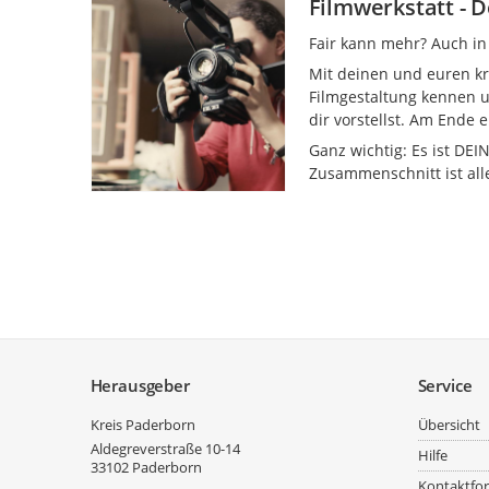
Filmwerkstatt - 
Fair kann mehr? Auch in
Mit deinen und euren kre
Filmgestaltung kennen u
dir vorstellst. Am End
Ganz wichtig: Es ist DEI
Zusammenschnitt ist alle
Service
Herausgeber
Service
Kreis Paderborn
Übersicht
Aldegreverstraße 10-14
Hilfe
33102
Paderborn
Kontaktfo