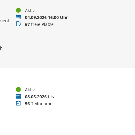
Status
Aktiv
Termin
04.09.2026 16:00 Uhr
ement
Buchungsstatus
67
freie Plätze
ch
Status
Aktiv
Zeitraum
08.05.2026
bis
-
Teilnehmer
56
Teilnehmer