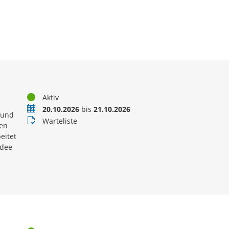
Status
Aktiv
Termin
20.10.2026
bis
21.10.2026
 und
Buchungsstatus
Warteliste
en
eitet
idee