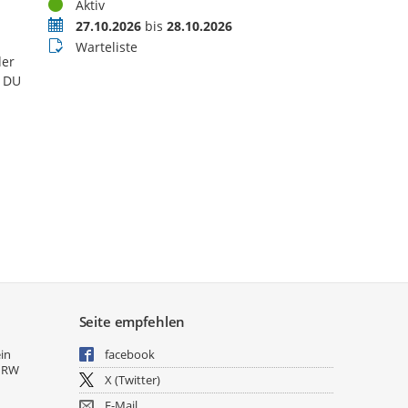
Status
Aktiv
Termin
27.10.2026
bis
28.10.2026
Buchungsstatus
Warteliste
der
s DU
Seite empfehlen
ein
facebook
NRW
X (Twitter)
E-Mail