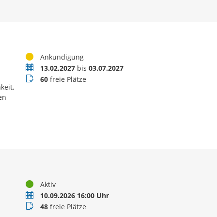
Status
Ankündigung
Termin
13.02.2027
bis
03.07.2027
Buchungsstatus
60
freie Plätze
keit,
en
Status
Aktiv
Termin
10.09.2026 16:00 Uhr
Buchungsstatus
48
freie Plätze